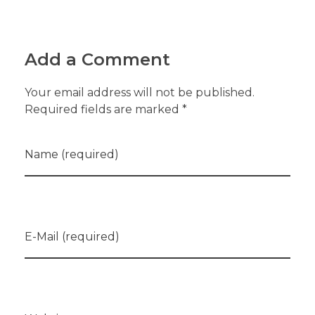
Add a Comment
Your email address will not be published.
Required fields are marked *
Name (required)
E-Mail (required)