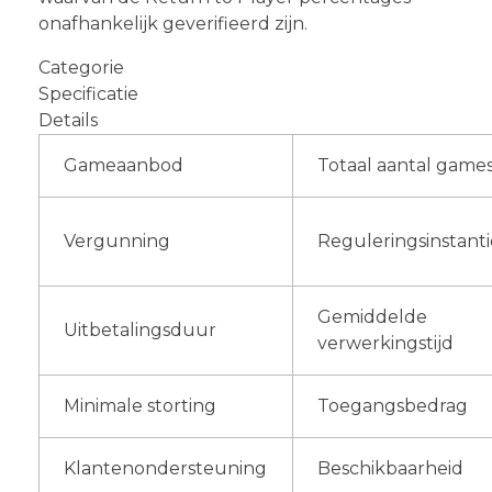
onafhankelijk geverifieerd zijn.
Categorie
Specificatie
Details
Gameaanbod
Totaal aantal game
Vergunning
Reguleringsinstant
Gemiddelde
Uitbetalingsduur
verwerkingstijd
Minimale storting
Toegangsbedrag
Klantenondersteuning
Beschikbaarheid