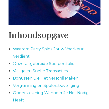
Inhoudsopgave
Waarom Party Spinz Jouw Voorkeur
Verdient
Onze Uitgebreide Spelportfolio
Veilige en Snelle Transacties
Bonussen Die Het Verschil Maken
Vergunning en Spelersbeveiliging
Ondersteuning Wanneer Je Het Nodig
Heeft