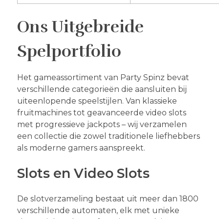
Ons Uitgebreide
Spelportfolio
Het gameassortiment van Party Spinz bevat
verschillende categorieën die aansluiten bij
uiteenlopende speelstijlen. Van klassieke
fruitmachines tot geavanceerde video slots
met progressieve jackpots – wij verzamelen
een collectie die zowel traditionele liefhebbers
als moderne gamers aanspreekt.
Slots en Video Slots
De slotverzameling bestaat uit meer dan 1800
verschillende automaten, elk met unieke