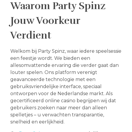
Waarom Party Spinz
Jouw Voorkeur
Verdient
Welkom bij Party Spinz, waar iedere speelsessie
een feestje wordt. We bieden een
allesomvattende ervaring die verder gaat dan
louter spelen. Ons platform verenigt
geavanceerde technologie met een
gebruiksvriendelijke interface, speciaal
ontworpen voor de Nederlandse markt. Als
gecertificeerd online casino begrijpen wij dat
gebruikers zoeken naar meer dan alleen
spelletjes – u verwachten transparantie,
snelheid en eerlijkheid.