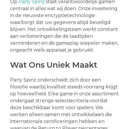
Op
Party Spinz
staat verantwoordelijk gamen
centraal in alles wat wij doen. Onze investering
in de nieuwste encryptietechnologie
waarborgt dat uw gegevens altijd beveiligd
blijven. Het ontwikkelingsteam werkt constant
aan verbeteringen die de laadtijden
verminderen en de gameplay soepeler maken,
ongeacht welk apparaat je gebruikt.
Wat Ons Uniek Maakt
Party Spinz onderscheidt zich door een
filosofie waarbij kwaliteit steeds voorrang krijgt
op hoeveelheid. Elke game in onze assortiment
ondergaat strenge selectiecriteria voordat
deze beschikbaar komt voor spelers. We
werken alleen samen met ontwikkelaars die
internationale certificeringen hebben en
waarvan de Return to Player percentages