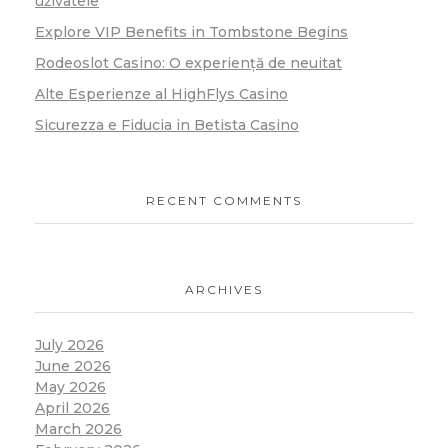
uživatele
Explore VIP Benefits in Tombstone Begins
Rodeoslot Casino: O experiență de neuitat
Alte Esperienze al HighFlys Casino
Sicurezza e Fiducia in Betista Casino
RECENT COMMENTS
ARCHIVES
July 2026
June 2026
May 2026
April 2026
March 2026