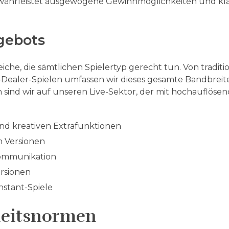
 gewährleistet ausgewogene Gewinnmöglichkeiten und kl
gebots
iche, die sämtlichen Spielertyp gerecht tun. Von traditi
e-Dealer-Spielen umfassen wir dieses gesamte Bandbreit
h sind wir auf unseren Live-Sektor, der mit hochauflöse
d kreativen Extrafunktionen
n Versionen
kommunikation
rsionen
stant-Spiele
heitsnormen