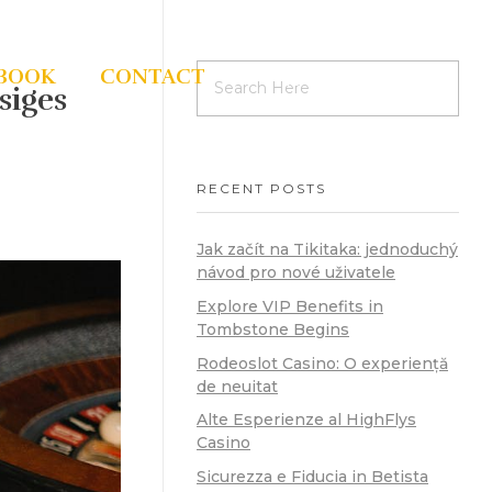
 BOOK
CONTACT
siges
RECENT POSTS
Jak začít na Tikitaka: jednoduchý
návod pro nové uživatele
Explore VIP Benefits in
Tombstone Begins
Rodeoslot Casino: O experiență
de neuitat
Alte Esperienze al HighFlys
Casino
Sicurezza e Fiducia in Betista