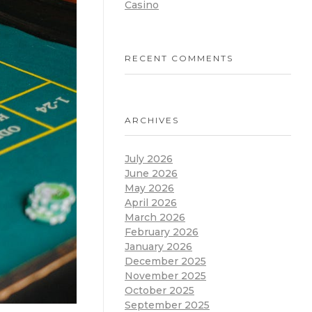
Casino
RECENT COMMENTS
ARCHIVES
July 2026
June 2026
May 2026
April 2026
March 2026
February 2026
January 2026
December 2025
November 2025
October 2025
September 2025