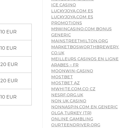
ICE CASINO
LUCKYJOYA.COM ES
LUCKYJOYA.COM ES
PROMOTIONS
M9WINCASINO.COM BONUS
10 EUR
GENERIC
MAINSTREETMILTON.ORG
MARKETBOSWORTHBREWERY.
10 EUR
CO.UK
MEILLEURS CASINOS EN LIGNE
20 EUR
ARABES – FR
MOONWIN-CASINO
MOSTBET
20 EUR
MOSTBET AZ
MWHITE.COM.CO CZ
NESRF.ORG.UK
10 EUR
NON UK CASINO
NONNASPIN.COM EN GENERIC
OLGA TURKEY (TR)
ONLINE GAMBLING
OURTEENDRIVER.ORG