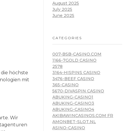
August 2025
July 2025
June 2025
CATEGORIES
007-BSB-CASINO.COM
1166-7GOLD CASINO
2578
 die höchste
3164-HISPINS CASINO
3476-BEEF CASINO
nologien mit
365-CASINO
5670-DIVASPIN CASINO
ABUKING-CASINO1
ABUKING-CASINO3
ABUKING-CASINO4
AKIBAWINCASINOS.COM FR
rte. Wir
AMONBET-SLOT.NL
stagenturen
ASINO-CASINO