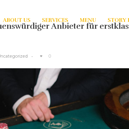
ABOUT US
SERVICES
MENU
STORY
uenswürdiger Anbieter für erstklas
ncategorized
0