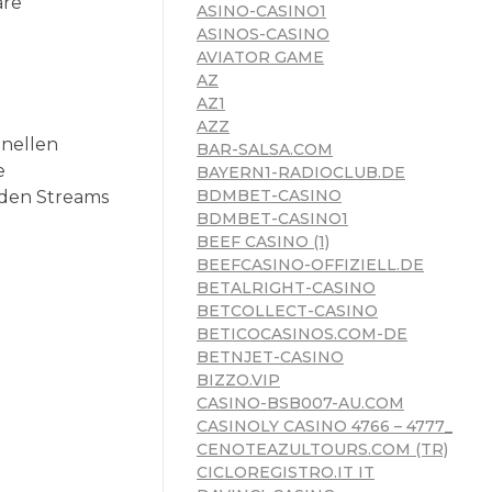
are
ASINO-CASINO1
ASINOS-CASINO
AVIATOR GAME
AZ
AZ1
AZZ
onellen
BAR-SALSA.COM
e
BAYERN1-RADIOCLUB.DE
BDMBET-CASINO
nden Streams
BDMBET-CASINO1
BEEF CASINO (1)
BEEFCASINO-OFFIZIELL.DE
BETALRIGHT-CASINO
BETCOLLECT-CASINO
BETICOCASINOS.COM-DE
BETNJET-CASINO
BIZZO.VIP
CASINO-BSB007-AU.COM
CASINOLY CASINO 4766 – 4777_
CENOTEAZULTOURS.COM (TR)
CICLOREGISTRO.IT IT