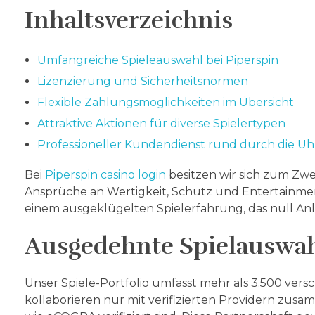
Inhaltsverzeichnis
Umfangreiche Spieleauswahl bei Piperspin
Lizenzierung und Sicherheitsnormen
Flexible Zahlungsmöglichkeiten im Übersicht
Attraktive Aktionen für diverse Spielertypen
Professioneller Kundendienst rund durch die Uh
Bei
Piperspin casino login
besitzen wir sich zum Zw
Ansprüche an Wertigkeit, Schutz und Entertainmen
einem ausgeklügelten Spielerfahrung, das null Anli
Ausgedehnte Spielauswah
Unser Spiele-Portfolio umfasst mehr als 3.500 ve
kollaborieren nur mit verifizierten Providern zu