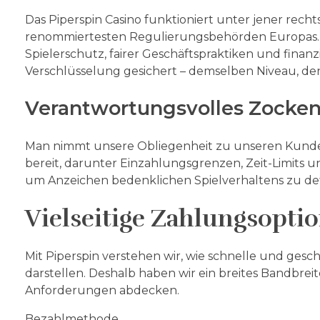
Das Piperspin Casino funktioniert unter jener rech
renommiertesten Regulierungsbehörden Europas. Di
Spielerschutz, fairer Geschäftspraktiken und finanz
Verschlüsselung gesichert – demselben Niveau, de
Verantwortungsvolles Zocken
Man nimmt unsere Obliegenheit zu unseren Kunden 
bereit, darunter Einzahlungsgrenzen, Zeit-Limits un
um Anzeichen bedenklichen Spielverhaltens zu det
Vielseitige Zahlungsopti
Mit Piperspin verstehen wir, wie schnelle und gesc
darstellen. Deshalb haben wir ein breites Bandbre
Anforderungen abdecken.
Bezahlmethode