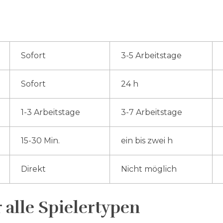
Sofort
3-5 Arbeitstage
Sofort
24 h
1-3 Arbeitstage
3-7 Arbeitstage
15-30 Min.
ein bis zwei h
Direkt
Nicht möglich
 alle Spielertypen