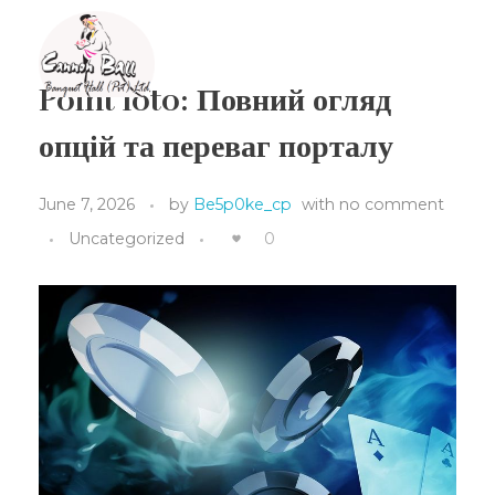
Point loto: Повний огляд
Cannon Ball Banquet
Banquet Hall in Gampaha
опцій та переваг порталу
June 7, 2026
by
Be5p0ke_cp
with
no comment
Uncategorized
0