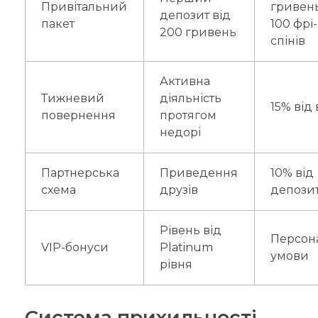
Привітальний
гривень
депозит від
пакет
100 фрі-
200 гривень
спінів
Активна
Тижневий
діяльність
15% від 
повернення
протягом
недорі
Партнерська
Приведення
10% від
схема
друзів
депозит
Рівень від
Персон
VIP-бонуси
Platinum
умови
рівня
Система прихильності