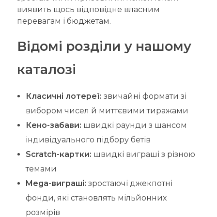
виявить щось відповідне власним
перевагам і бюджетам.
Відомі розділи у нашому
каталозі
Класичні лотереї:
звичайні формати зі
вибором чисел й миттєвими тиражами
Кено-забави:
швидкі раунди з шансом
індивідуального підбору бетів
Scratch-картки:
швидкі виграші з різною
темами
Mega-виграші:
зростаючі джекпотні
фонди, які становлять мільйонних
розмірів