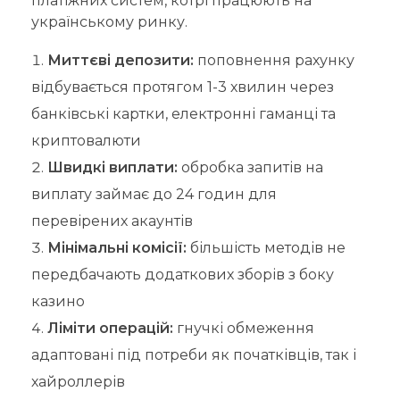
платіжних систем, котрі працюють на
українському ринку.
Миттєві депозити:
поповнення рахунку
відбувається протягом 1-3 хвилин через
банківські картки, електронні гаманці та
криптовалюти
Швидкі виплати:
обробка запитів на
виплату займає до 24 годин для
перевірених акаунтів
Мінімальні комісії:
більшість методів не
передбачають додаткових зборів з боку
казино
Ліміти операцій:
гнучкі обмеження
адаптовані під потреби як початківців, так і
хайроллерів