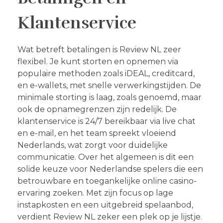
Klantenservice
Wat betreft betalingen is Review NL zeer
flexibel. Je kunt storten en opnemen via
populaire methoden zoals iDEAL, creditcard,
en e-wallets, met snelle verwerkingstijden. De
minimale storting is laag, zoals genoemd, maar
ook de opnamegrenzen zijn redelijk. De
klantenservice is 24/7 bereikbaar via live chat
en e-mail, en het team spreekt vloeiend
Nederlands, wat zorgt voor duidelijke
communicatie. Over het algemeen is dit een
solide keuze voor Nederlandse spelers die een
betrouwbare en toegankelijke online casino-
ervaring zoeken. Met zijn focus op lage
instapkosten en een uitgebreid spelaanbod,
verdient Review NL zeker een plek op je lijstje.