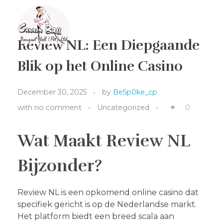
Review NL: Een Diepgaande
Cannon Ball Banquet
Banquet Hall in Gampaha
Blik op het Online Casino
December 30, 2025
by
Be5p0ke_cp
with
no comment
Uncategorized
0
Wat Maakt Review NL
Bijzonder?
Review NL is een opkomend online casino dat
specifiek gericht is op de Nederlandse markt.
Het platform biedt een breed scala aan