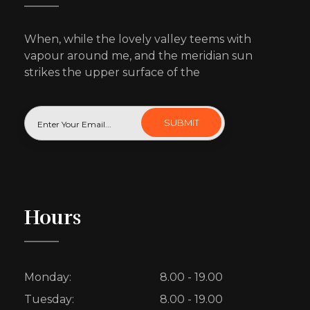
When, while the lovely valley teems with
vapour around me, and the meridian sun
strikes the upper surface of the
Hours
Monday:
8.00 - 19.00
Tuesday:
8.00 - 19.00