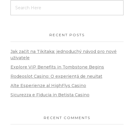
RECENT POSTS
Jak začít na Tikitaka: jednoduchý návod pro nové
uživatele
Explore VIP Benefits in Tombstone Begins
Rodeoslot Casino: O experiență de neuitat
Alte Esperienze al HighFlys Casino
Sicurezza e Fiducia in Betista Casino
RECENT COMMENTS