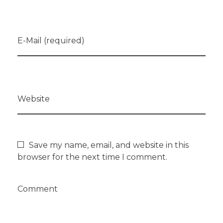
E-Mail (required)
Website
Save my name, email, and website in this
browser for the next time I comment.
Comment