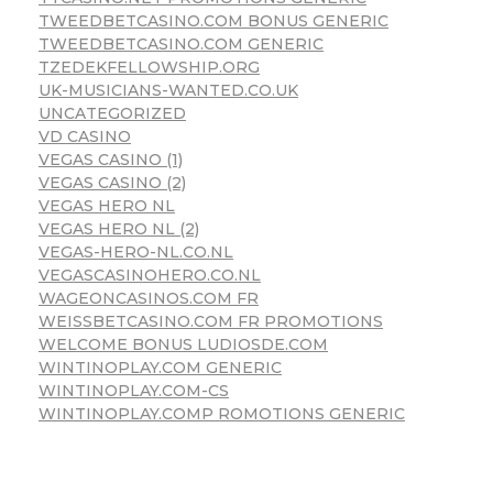
TWEEDBETCASINO.COM BONUS GENERIC
TWEEDBETCASINO.COM GENERIC
TZEDEKFELLOWSHIP.ORG
UK-MUSICIANS-WANTED.CO.UK
UNCATEGORIZED
VD CASINO
VEGAS CASINO (1)
VEGAS CASINO (2)
VEGAS HERO NL
VEGAS HERO NL (2)
VEGAS-HERO-NL.CO.NL
VEGASCASINOHERO.CO.NL
WAGEONCASINOS.COM FR
WEISSBETCASINO.COM FR PROMOTIONS
WELCOME BONUS LUDIOSDE.COM
WINTINOPLAY.COM GENERIC
WINTINOPLAY.COM-CS
WINTINOPLAY.COMP ROMOTIONS GENERIC