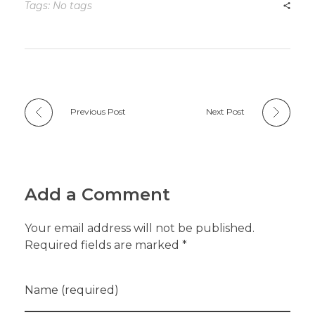
Tags: No tags
Previous Post
Next Post
Add a Comment
Your email address will not be published.
Required fields are marked *
Name (required)