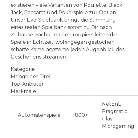
existieren viele Varianten von Roulette, Black
Jack, Baccarat und Pokerspiele zur Option.
Unser Live-Spielbank bringt die Stimmung
eines realen Spielbank sofort zu Dir nach
Zuhause. Fachkundige Croupiers leiten die
Spiele in Echtzeit, wohingegen gestochen
scharfe Kamerasysteme jeden Augenblick des
Geschehens streamen.
Kategorie
Menge der Titel
Top-Anbieter
Merkmale
NetEnt,
Pragmatic
Automatenspiele
800+
Play,
Microgaming