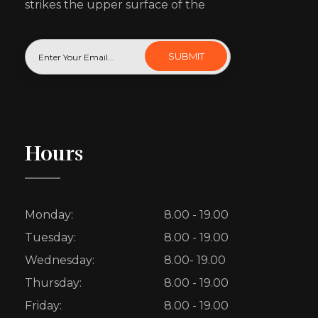
strikes the upper surface of the
Hours
Monday:
8.00 - 19.00
Tuesday:
8.00 - 19.00
Wednesday:
8.00- 19.00
Thursday:
8.00 - 19.00
Friday:
8.00 - 19.00