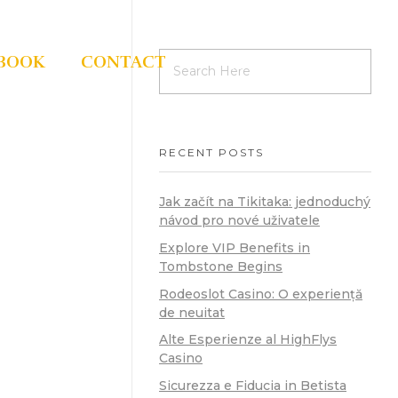
 BOOK
CONTACT
RECENT POSTS
Jak začít na Tikitaka: jednoduchý
návod pro nové uživatele
Explore VIP Benefits in
Tombstone Begins
Rodeoslot Casino: O experiență
de neuitat
Alte Esperienze al HighFlys
Casino
Sicurezza e Fiducia in Betista