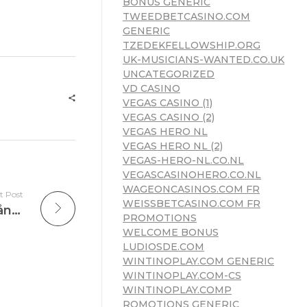
BONUS GENERIC
TWEEDBETCASINO.COM
GENERIC
TZEDEKFELLOWSHIP.ORG
UK-MUSICIANS-WANTED.CO.UK
UNCATEGORIZED
VD CASINO
VEGAS CASINO (1)
VEGAS CASINO (2)
VEGAS HERO NL
VEGAS HERO NL (2)
VEGAS-HERO-NL.CO.NL
VEGASCASINOHERO.CO.NL
WAGEONCASINOS.COM FR
t Post
WEISSBETCASINO.COM FR
Spilleautomater: Deres omfattende håndbok til samtidige spillopplevelser
PROMOTIONS
WELCOME BONUS
LUDIOSDE.COM
WINTINOPLAY.COM GENERIC
WINTINOPLAY.COM-CS
WINTINOPLAY.COMP
ROMOTIONS GENERIC