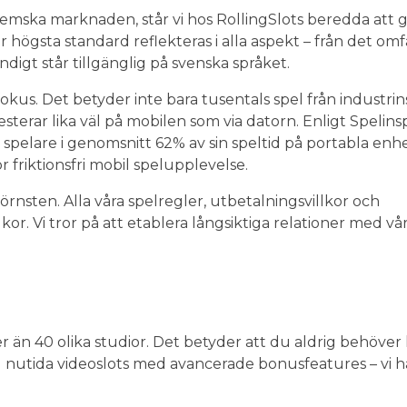
hemska marknaden, står vi hos RollingSlots beredda att 
högsta standard reflekteras i alla aspekt – från det om
digt står tillgänglig på svenska språket.
okus. Det betyder inte bara tusentals spel från industrin
sterar lika väl på mobilen som via datorn. Enligt Spelin
 spelare i genomsnitt 62% av sin speltid på portabla enhet
r friktionsfri mobil spelupplevelse.
örnsten. Alla våra spelregler, utbetalningsvillkor och
. Vi tror på att etablera långsiktiga relationer med vå
er än 40 olika studior. Det betyder att du aldrig behöve
ill nutida videoslots med avancerade bonusfeatures – vi h