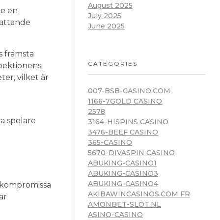
August 2025
ge en
July 2025
fattande
June 2025
s främsta
CATEGORIES
spektionens
er, vilket är
007-BSB-CASINO.COM
1166-7GOLD CASINO
2578
ra spelare
3164-HISPINS CASINO
3476-BEEF CASINO
365-CASINO
5670-DIVASPIN CASINO
ABUKING-CASINO1
ABUKING-CASINO3
ABUKING-CASINO4
r kompromissa
AKIBAWINCASINOS.COM FR
ar
AMONBET-SLOT.NL
ASINO-CASINO