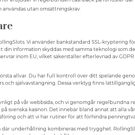
an användas utan omsättningskrav.
are
llingSlots. Vi använder bankstandard SSL-kryptering för
att din information skyddas med samma teknologi som de
servrar inom EU, vilket säkerställer efterlevnad av GDP
största allvar. Du har full kontroll över ditt spelande ge
s och självavstängning. Dessa verktyg finns lättillgänglig
synligt på vår webbsida, och vi genomgår regelbundna rev
lls på svenska kasinon. Det innebär bland annat att alla vå
sföring och att vi har rutiner för att förhindra penningtvä
rm där underhållning kombineras med trygghet. RollingSl