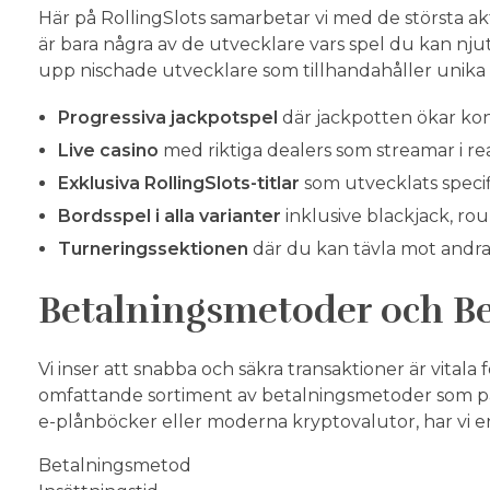
Här på RollingSlots samarbetar vi med de största a
är bara några av de utvecklare vars spel du kan njuta 
upp nischade utvecklare som tillhandahåller unika s
Progressiva jackpotspel
där jackpotten ökar kont
Live casino
med riktiga dealers som streamar i rea
Exklusiva RollingSlots-titlar
som utvecklats specif
Bordsspel i alla varianter
inklusive blackjack, rou
Turneringssektionen
där du kan tävla mot andra
Betalningsmetoder och Be
Vi inser att snabba och säkra transaktioner är vital
omfattande sortiment av betalningsmetoder som pas
e-plånböcker eller moderna kryptovalutor, har vi en
Betalningsmetod