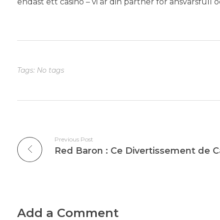
endast ett casino – vi är din partner för ansvarsful
Tags: No tags
Previous Post
Add a Comment