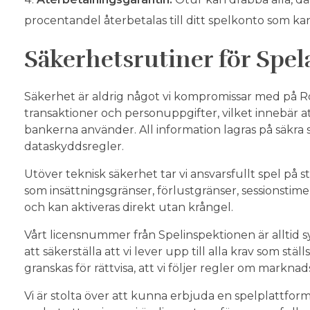
procentandel återbetalas till ditt spelkonto som k
Säkerhetsrutiner för Spel
Säkerhet är aldrig något vi kompromissar med på Ro
transaktioner och personuppgifter, vilket innebär 
bankerna använder. All information lagras på säkra 
dataskyddsregler.
Utöver teknisk säkerhet tar vi ansvarsfullt spel på 
som insättningsgränser, förlustgränser, sessionstimer
och kan aktiveras direkt utan krångel.
Vårt licensnummer från Spelinspektionen är alltid 
att säkerställa att vi lever upp till alla krav som stä
granskas för rättvisa, att vi följer regler om marknad
Vi är stolta över att kunna erbjuda en spelplattfo