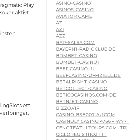
ASINO-CASINO1
Pragmatic Play
ASINOS-CASINO
 söker aktivt
AVIATOR GAME
AZ
AZ1
vinsten
AZZ
BAR-SALSA.COM
BAYERN1-RADIOCLUB.DE
BDMBET-CASINO
BDMBET-CASINO1
BEEF CASINO (1)
BEEFCASINO-OFFIZIELL.DE
BETALRIGHT-CASINO
BETCOLLECT-CASINO
BETICOCASINOS.COM-DE
BETNJET-CASINO
lingSlots ett
BIZZO.VIP
verföringar,
CASINO-BSB007-AU.COM
CASINOLY CASINO 4766 – 4777_
CENOTEAZULTOURS.COM (TR)
CICLOREGISTRO.IT IT