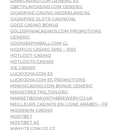
GANECASINO.COM GENERIC ES
GBETPLAYCASINO.COM GENERIC
GIGASPINZ-CASINO-NEDERLAND.NL
GIGASPINZ-SLOTS-CASINO.NL
GODZ CASINO BONUS
GOLDSPINIACASINOS.COM PROMOTIONS
GENERIC
GOONIESPINBALL.COM CL
HIGHFLYS CASINO 3092 – 3103
HOTLOOT-CASINO
HOTLOOTS-CASINO
ICE CASINO
LUCKYJOYA.COM ES
LUCKYJOYA.COM ES PROMOTIONS
M9WINCASINO.COM BONUS GENERIC
MAINSTREETMILTON.ORG
MARKETBOSWORTHBREWERY.CO.UK
MEILLEURS CASINOS EN LIGNE ARABES – FR
MOONWIN-CASINO
MOSTBET
MOSTBET AZ
MWHITE.COM.CO CZ