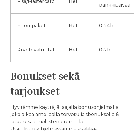
Visa/Mastercard
Heti
pankkipäivää
E-lompakot
Heti
0-24h
Kryptovaluutat
Heti
0-2h
Bonukset sekä
tarjoukset
Hyvitämme käyttäjiä laajalla bonusohjelmalla,
joka alkaa anteliaalla tervetuliaisbonuksella &
jatkuu säännöllisten promoilla.
Uskollisuusohjelmassamme asiakkaat