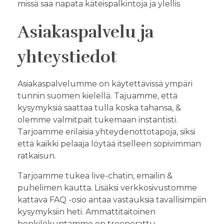
missä saa napata käteispalkintoja ja ylellis
Asiakaspalvelu ja
yhteystiedot
Asiakaspalvelumme on käytettävissä ympäri
tunnin suomen kielellä. Tajuamme, että
kysymyksiä saattaa tulla koska tahansa, &
olemme valmitpait tukemaan instantisti.
Tarjoamme erilaisia yhteydenottotapoja, siksi
että kaikki pelaaja löytää itselleen sopivimman
ratkaisun.
Tarjoamme tukea live-chatin, emailin &
puhelimen kautta. Lisäksi verkkosivustomme
kattava FAQ -osio antaa vastauksia tavallisimpiin
kysymyksiin heti. Ammattitaitoinen
henkilökuntamme on treenerattu