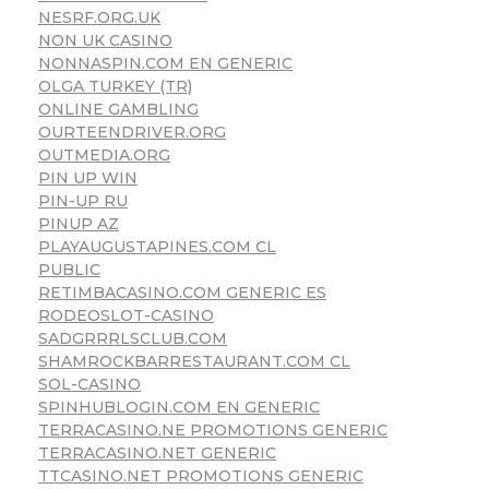
NESRF.ORG.UK
NON UK CASINO
NONNASPIN.COM EN GENERIC
OLGA TURKEY (TR)
ONLINE GAMBLING
OURTEENDRIVER.ORG
OUTMEDIA.ORG
PIN UP WIN
PIN-UP RU
PINUP AZ
PLAYAUGUSTAPINES.COM CL
PUBLIC
RETIMBACASINO.COM GENERIC ES
RODEOSLOT-CASINO
SADGRRRLSCLUB.COM
SHAMROCKBARRESTAURANT.COM CL
SOL-CASINO
SPINHUBLOGIN.COM EN GENERIC
TERRACASINO.NE PROMOTIONS GENERIC
TERRACASINO.NET GENERIC
TTCASINO.NET PROMOTIONS GENERIC