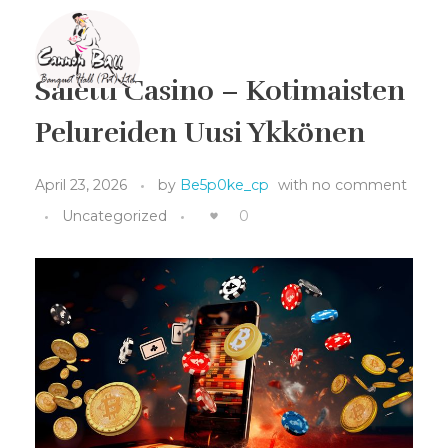
Saletti Casino – Kotimaisten
Cannon Ball Banquet
Banquet Hall in Gampaha
Pelureiden Uusi Ykkönen
April 23, 2026
by
Be5p0ke_cp
with
no comment
Uncategorized
0