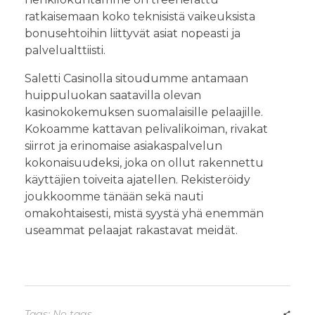
ratkaisemaan koko teknisistä vaikeuksista
bonusehtoihin liittyvät asiat nopeasti ja
palvelualttiisti.
Saletti Casinolla sitoudumme antamaan
huippuluokan saatavilla olevan
kasinokokemuksen suomalaisille pelaajille.
Kokoamme kattavan pelivalikoiman, rivakat
siirrot ja erinomaise asiakaspalvelun
kokonaisuudeksi, joka on ollut rakennettu
käyttäjien toiveita ajatellen. Rekisteröidy
joukkoomme tänään sekä nauti
omakohtaisesti, mistä syystä yhä enemmän
useammat pelaajat rakastavat meidät.
Tags: No tags