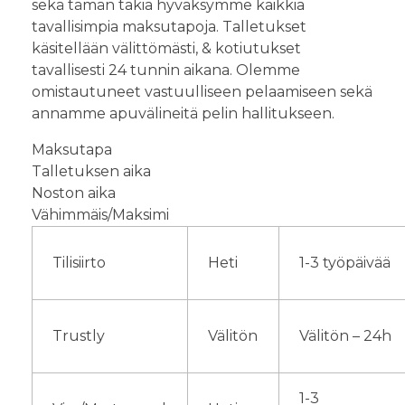
sekä tämän takia hyväksymme kaikkia
tavallisimpia maksutapoja. Talletukset
käsitellään välittömästi, & kotiutukset
tavallisesti 24 tunnin aikana. Olemme
omistautuneet vastuulliseen pelaamiseen sekä
annamme apuvälineitä pelin hallitukseen.
Maksutapa
Talletuksen aika
Noston aika
Vähimmäis/Maksimi
Tilisiirto
Heti
1-3 työpäivää
Trustly
Välitön
Välitön – 24h
1-3