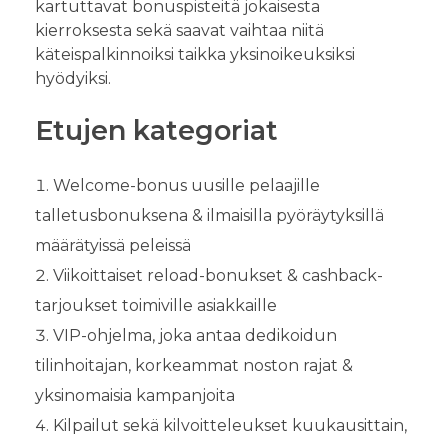
kartuttavat bonuspisteitä jokaisesta
kierroksesta sekä saavat vaihtaa niitä
käteispalkinnoiksi taikka yksinoikeuksiksi
hyödyiksi.
Etujen kategoriat
Welcome-bonus uusille pelaajille
talletusbonuksena & ilmaisilla pyöräytyksillä
määrätyissä peleissä
Viikoittaiset reload-bonukset & cashback-
tarjoukset toimiville asiakkaille
VIP-ohjelma, joka antaa dedikoidun
tilinhoitajan, korkeammat noston rajat &
yksinomaisia kampanjoita
Kilpailut sekä kilvoitteleukset kuukausittain,