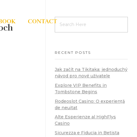
 BOOK
CONTACT
 och
RECENT POSTS
Jak začít na Tikitaka: jednoduchý
návod pro nové uživatele
Explore VIP Benefits in
Tombstone Begins
Rodeoslot Casino: O experiență
de neuitat
Alte Esperienze al HighFlys
Casino
Sicurezza e Fiducia in Betista