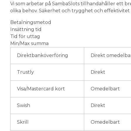
Vi som arbetar på SambaSlots tillhandahåller ett br
olika behov. Säkerhet och trygghet och effektivitet
Betalningsmetod
Insättning tid
Tid för uttag
Min/Max summa
Direktbanköverföring
Direkt omedelba
Trustly
Direkt
Visa/Mastercard kort
Omedelbart
Swish
Direkt
Skrill
Omedelbart