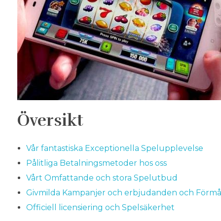
Översikt
Vår fantastiska Exceptionella Spelupplevelse
Pålitliga Betalningsmetoder hos oss
Vårt Omfattande och stora Spelutbud
Givmilda Kampanjer och erbjudanden och Förm
Officiell licensiering och Spelsäkerhet