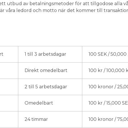
ett utbud av betalningsmetoder för att tillgodose alla vå
 är våra ledord och motto när det kommer till transaktio
rt
1 till 3 arbetsdagar
100 SEK / 50,000
Direkt omedelbart
100 kr / 100,000 
2 till 5 arbetsdagar
100 kronor / 25,
Omedelbart
100 kr / 15,000 S
24 timmar
100 kronor / 75,