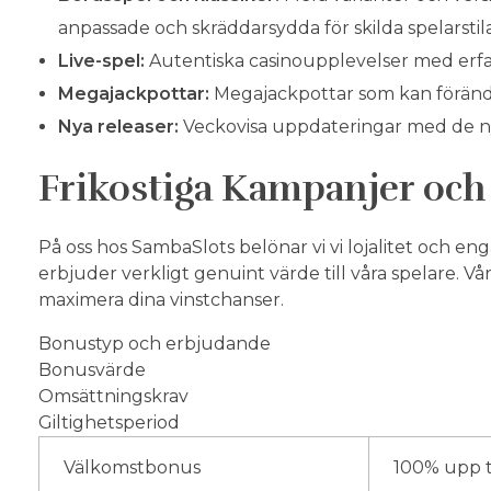
anpassade och skräddarsydda för skilda spelarst
Live-spel:
Autentiska casinoupplevelser med erfarn
Megajackpottar:
Megajackpottar som kan förändr
Nya releaser:
Veckovisa uppdateringar med de ny
Frikostiga Kampanjer oc
På oss hos SambaSlots belönar vi vi lojalitet och
erbjuder verkligt genuint värde till våra spelare. V
maximera dina vinstchanser.
Bonustyp och erbjudande
Bonusvärde
Omsättningskrav
Giltighetsperiod
Välkomstbonus
100% upp ti