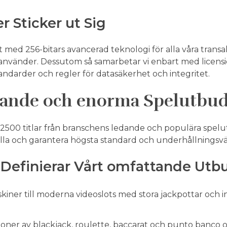
 Sticker ut Sig
med 256-bitars avancerad teknologi för alla våra transak
 använder. Dessutom så samarbetar vi enbart med licens
tandarder och regler för datasäkerhet och integritet.
tande och enorma Spelutbu
2500 titlar från branschens ledande och populära spelut
ställa och garantera högsta standard och underhållningsv
Definierar Vårt omfattande Utb
kiner till moderna videoslots med stora jackpottar och 
sioner av blackjack, roulette, baccarat och punto banco 