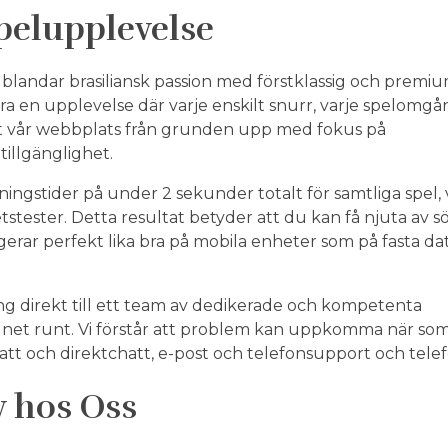
pelupplevelse
 blandar brasiliansk passion med förstklassig och premi
era en upplevelse där varje enskilt snurr, varje spelomgå
pat vår webbplats från grunden upp med fokus på
illgänglighet.
stider på under 2 sekunder totalt för samtliga spel, v
tstester. Detta resultat betyder att du kan få njuta av s
erar perfekt lika bra på mobila enheter som på fasta dat
ång direkt till ett team av dedikerade och kompetenta
ygnet runt. Vi förstår att problem kan uppkomma när som
hatt och direktchatt, e-post och telefonsupport och telef
v hos Oss