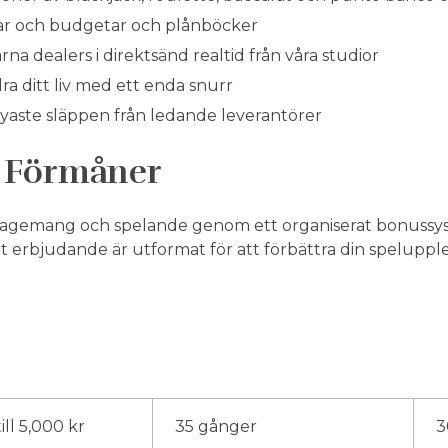
ilar och budgetar och plånböcker
a dealers i direktsänd realtid från våra studior
a ditt liv med ett enda snurr
aste släppen från ledande leverantörer
h Förmåner
 engagemang och spelande genom ett organiserat bonuss
årt erbjudande är utformat för att förbättra din speluppl
ll 5,000 kr
35 gånger
3