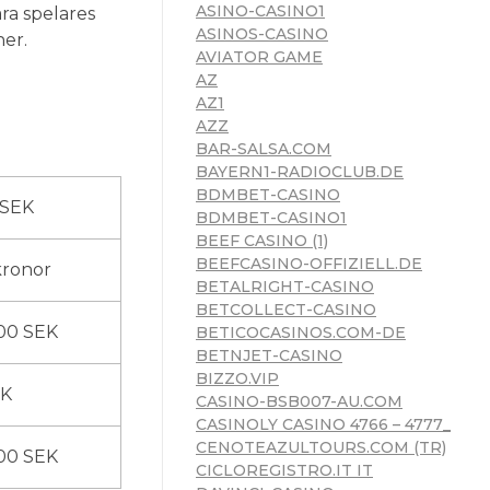
ASINO-CASINO1
ra spelares
ASINOS-CASINO
ner.
AVIATOR GAME
AZ
AZ1
AZZ
BAR-SALSA.COM
BAYERN1-RADIOCLUB.DE
BDMBET-CASINO
 SEK
BDMBET-CASINO1
BEEF CASINO (1)
BEEFCASINO-OFFIZIELL.DE
kronor
BETALRIGHT-CASINO
BETCOLLECT-CASINO
000 SEK
BETICOCASINOS.COM-DE
BETNJET-CASINO
BIZZO.VIP
EK
CASINO-BSB007-AU.COM
CASINOLY CASINO 4766 – 4777_
CENOTEAZULTOURS.COM (TR)
000 SEK
CICLOREGISTRO.IT IT