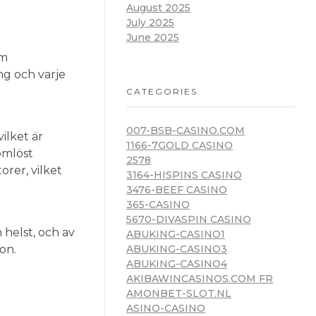
August 2025
July 2025
June 2025
um
ng och varje
CATEGORIES
007-BSB-CASINO.COM
ilket är
1166-7GOLD CASINO
ömlöst
2578
orer, vilket
3164-HISPINS CASINO
3476-BEEF CASINO
365-CASINO
5670-DIVASPIN CASINO
 helst, och av
ABUKING-CASINO1
ABUKING-CASINO3
on.
ABUKING-CASINO4
AKIBAWINCASINOS.COM FR
AMONBET-SLOT.NL
ASINO-CASINO