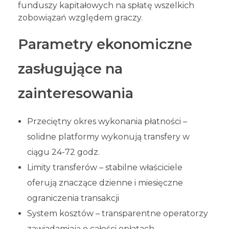
funduszy kapitałowych na spłatę wszelkich
zobowiązań względem graczy.
Parametry ekonomiczne
zasługujące na
zainteresowania
Przeciętny okres wykonania płatności –
solidne platformy wykonują transfery w
ciągu 24-72 godz.
Limity transferów – stabilne właściciele
oferują znaczące dzienne i miesięczne
ograniczenia transakcji
System kosztów – transparentne operatorzy
zawiadamiają o całości opłatach