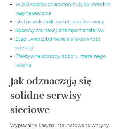
W jaki sposób charakteryzują się rzetelne
kasyna sieciowe
Istotne wskaźniki rzetelności dostawcy
Sposoby transakcji a tempo transferów
Etap uwierzytelnienia a efektywność
operacji
Efektywne sposoby doboru rzetelnego
kasyna
Jak odznaczają się
solidne serwisy
sieciowe
Wypłacalne kasyna internetowe to witryny