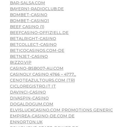
BAR-SALSA.COM
BAYERN1-RADIOCLUB.DE
BDMBET-CASINO
BDMBET-CASINO1
BEEF CASINO (1)
BEEFCASINO-OFFIZIELL.DE
BETALRIGHT-CASINO
BETCOLLECT-CASINO
BETICOCASINOS.COM-DE
BETNJET-CASINO
BIZZO.VIP
CASINO-BSB007-AU.COM
CASINOLY CASINO 4766 – 4777_
CENOTEAZULTOURS.COM (TR)
CICLOREGISTRO.IT IT
DAVINCI-CASINO
DIVASPIN-CASINO
DOGALDOGUM.COM
ELVISLUCKCASINO.COM PROMOTIONS GENERIC
EMPIREA-CASINO-DE.COM DE
ENNORTON.UK