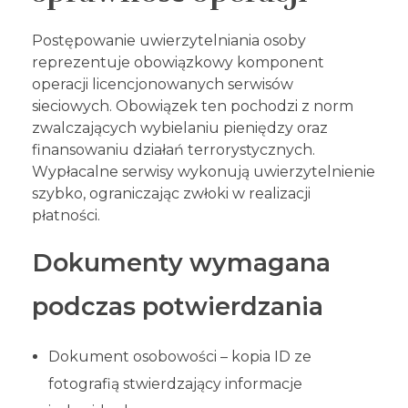
Postępowanie uwierzytelniania osoby
reprezentuje obowiązkowy komponent
operacji licencjonowanych serwisów
sieciowych. Obowiązek ten pochodzi z norm
zwalczających wybielaniu pieniędzy oraz
finansowaniu działań terrorystycznych.
Wypłacalne serwisy wykonują uwierzytelnienie
szybko, ograniczając zwłoki w realizacji
płatności.
Dokumenty wymagana
podczas potwierdzania
Dokument osobowości – kopia ID ze
fotografią stwierdzający informacje