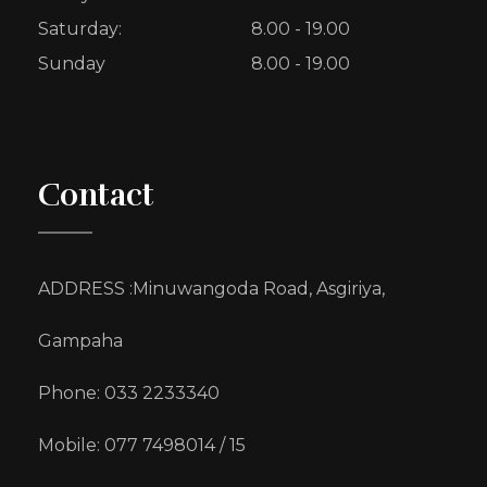
Saturday:
8.00 - 19.00
Sunday
8.00 - 19.00
Contact
ADDRESS :Minuwangoda Road, Asgiriya,
Gampaha
Phone: 033 2233340
Mobile: 077 7498014 / 15