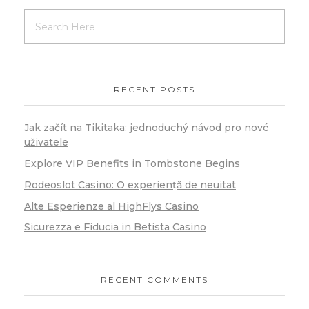
RECENT POSTS
Jak začít na Tikitaka: jednoduchý návod pro nové
uživatele
Explore VIP Benefits in Tombstone Begins
Rodeoslot Casino: O experiență de neuitat
Alte Esperienze al HighFlys Casino
Sicurezza e Fiducia in Betista Casino
RECENT COMMENTS