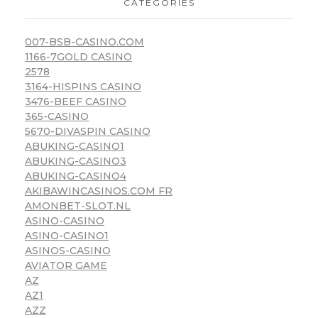
CATEGORIES
007-BSB-CASINO.COM
1166-7GOLD CASINO
2578
3164-HISPINS CASINO
3476-BEEF CASINO
365-CASINO
5670-DIVASPIN CASINO
ABUKING-CASINO1
ABUKING-CASINO3
ABUKING-CASINO4
AKIBAWINCASINOS.COM FR
AMONBET-SLOT.NL
ASINO-CASINO
ASINO-CASINO1
ASINOS-CASINO
AVIATOR GAME
AZ
AZ1
AZZ