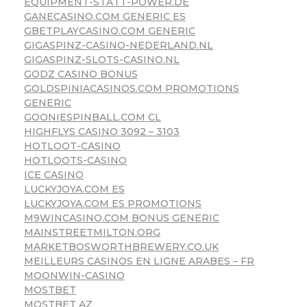
EQUIPMENT-STATT-POWER.DE
GANECASINO.COM GENERIC ES
GBETPLAYCASINO.COM GENERIC
GIGASPINZ-CASINO-NEDERLAND.NL
GIGASPINZ-SLOTS-CASINO.NL
GODZ CASINO BONUS
GOLDSPINIACASINOS.COM PROMOTIONS
GENERIC
GOONIESPINBALL.COM CL
HIGHFLYS CASINO 3092 – 3103
HOTLOOT-CASINO
HOTLOOTS-CASINO
ICE CASINO
LUCKYJOYA.COM ES
LUCKYJOYA.COM ES PROMOTIONS
M9WINCASINO.COM BONUS GENERIC
MAINSTREETMILTON.ORG
MARKETBOSWORTHBREWERY.CO.UK
MEILLEURS CASINOS EN LIGNE ARABES – FR
MOONWIN-CASINO
MOSTBET
MOSTBET AZ