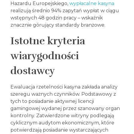
Hazardu Europejskiego,
wypłacalne kasyna
realizują średnio 94% zapytań wypłat w ciągu
wstępnych 48 godzin pracy – wskaźnik
znacznie górujący standardy branżowe.
Istotne kryteria
wiarygodności
dostawcy
Ewaluacja rzetelności kasyna zakłada analizy
szeregu ważnych czynników. Podstawowy z
tych to posiadanie aktywnej licencji
gamingowej wydanej przez szanowany organ
kontrolny. Zatwierdzone witryny podlegają
cyklicznym audytom ekonomicznym, które
potwierdzają posiadanie wystarczających