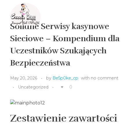
Solidne Serwisy kasynowe
Cannon Ball Banquet
Banquet Hall in Gampaha
Sieciowe – Kompendium dla
Uczestników Szukających
Bezpieczeństwa
May 20, 2026
by
Be5p0ke_cp
with
no comment
Uncategorized
0
Zestawienie zawartości