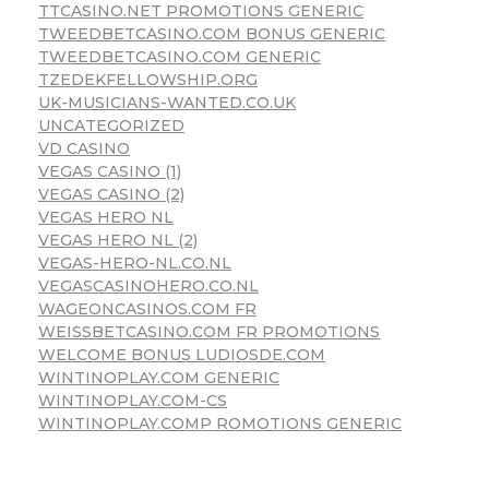
TTCASINO.NET PROMOTIONS GENERIC
TWEEDBETCASINO.COM BONUS GENERIC
TWEEDBETCASINO.COM GENERIC
TZEDEKFELLOWSHIP.ORG
UK-MUSICIANS-WANTED.CO.UK
UNCATEGORIZED
VD CASINO
VEGAS CASINO (1)
VEGAS CASINO (2)
VEGAS HERO NL
VEGAS HERO NL (2)
VEGAS-HERO-NL.CO.NL
VEGASCASINOHERO.CO.NL
WAGEONCASINOS.COM FR
WEISSBETCASINO.COM FR PROMOTIONS
WELCOME BONUS LUDIOSDE.COM
WINTINOPLAY.COM GENERIC
WINTINOPLAY.COM-CS
WINTINOPLAY.COMP ROMOTIONS GENERIC