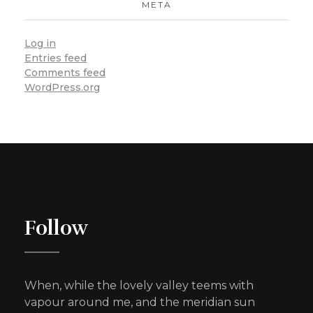
META
Log in
Entries feed
Comments feed
WordPress.org
Follow
When, while the lovely valley teems with
vapour around me, and the meridian sun