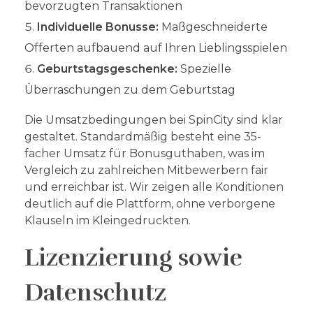
bevorzugten Transaktionen
Individuelle Bonusse:
Maßgeschneiderte
Offerten aufbauend auf Ihren Lieblingsspielen
Geburtstagsgeschenke:
Spezielle
Überraschungen zu dem Geburtstag
Die Umsatzbedingungen bei SpinCity sind klar
gestaltet. Standardmäßig besteht eine 35-
facher Umsatz für Bonusguthaben, was im
Vergleich zu zahlreichen Mitbewerbern fair
und erreichbar ist. Wir zeigen alle Konditionen
deutlich auf die Plattform, ohne verborgene
Klauseln im Kleingedruckten.
Lizenzierung sowie
Datenschutz