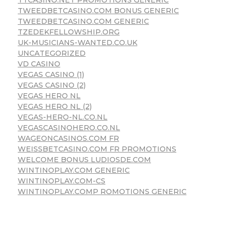
TWEEDBETCASINO.COM BONUS GENERIC
TWEEDBETCASINO.COM GENERIC
TZEDEKFELLOWSHIP.ORG
UK-MUSICIANS-WANTED.CO.UK
UNCATEGORIZED
VD CASINO
VEGAS CASINO (1)
VEGAS CASINO (2)
VEGAS HERO NL
VEGAS HERO NL (2)
VEGAS-HERO-NL.CO.NL
VEGASCASINOHERO.CO.NL
WAGEONCASINOS.COM FR
WEISSBETCASINO.COM FR PROMOTIONS
WELCOME BONUS LUDIOSDE.COM
WINTINOPLAY.COM GENERIC
WINTINOPLAY.COM-CS
WINTINOPLAY.COMP ROMOTIONS GENERIC