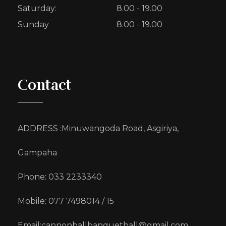
Saturday:
8.00 - 19.00
Sunday
8.00 - 19.00
Contact
ADDRESS :Minuwangoda Road, Asgiriya,
Gampaha
Phone: 033 2233340
Mobile: 077 7498014 / 15
Email:
cannonballbanquethall@gmail.com