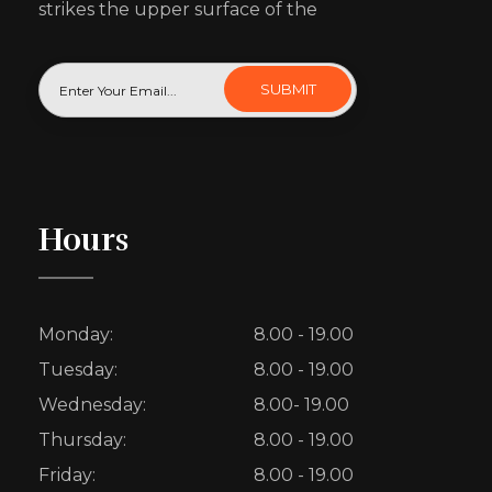
strikes the upper surface of the
Hours
Monday:
8.00 - 19.00
Tuesday:
8.00 - 19.00
Wednesday:
8.00- 19.00
Thursday:
8.00 - 19.00
Friday:
8.00 - 19.00