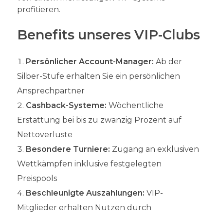
profitieren.
Benefits unseres VIP-Clubs
Persönlicher Account-Manager:
Ab der
Silber-Stufe erhalten Sie ein persönlichen
Ansprechpartner
Cashback-Systeme:
Wöchentliche
Erstattung bei bis zu zwanzig Prozent auf
Nettoverluste
Besondere Turniere:
Zugang an exklusiven
Wettkämpfen inklusive festgelegten
Preispools
Beschleunigte Auszahlungen:
VIP-
Mitglieder erhalten Nutzen durch