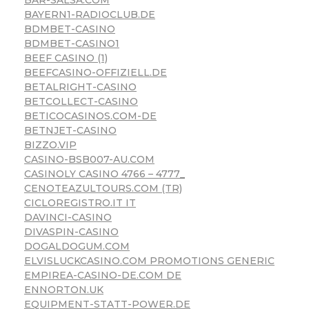
BAYERN1-RADIOCLUB.DE
BDMBET-CASINO
BDMBET-CASINO1
BEEF CASINO (1)
BEEFCASINO-OFFIZIELL.DE
BETALRIGHT-CASINO
BETCOLLECT-CASINO
BETICOCASINOS.COM-DE
BETNJET-CASINO
BIZZO.VIP
CASINO-BSB007-AU.COM
CASINOLY CASINO 4766 – 4777_
CENOTEAZULTOURS.COM (TR)
CICLOREGISTRO.IT IT
DAVINCI-CASINO
DIVASPIN-CASINO
DOGALDOGUM.COM
ELVISLUCKCASINO.COM PROMOTIONS GENERIC
EMPIREA-CASINO-DE.COM DE
ENNORTON.UK
EQUIPMENT-STATT-POWER.DE