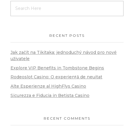
RECENT POSTS
Jak začít na Tikitaka: jednoduchý návod pro nové
uživatele
Explore VIP Benefits in Tombstone Begins
Rodeoslot Casino: O experiență de neuitat
Alte Esperienze al HighFlys Casino
Sicurezza e Fiducia in Betista Casino
RECENT COMMENTS