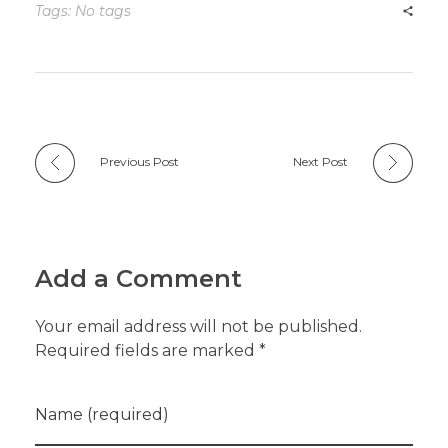
Tags: No tags
Previous Post
Next Post
Add a Comment
Your email address will not be published.
Required fields are marked *
Name (required)