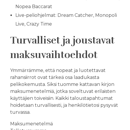
Nopea Baccarat
Live-peliohjelmat: Dream Catcher, Monopoli
Live, Crazy Time
Turvalliset ja joustavat
maksuvaihtoehdot
Ymmärrämme, että nopeat ja luotettavat
rahansiirrot ovat tärkeä osa laadukasta
pelikokemusta. Siksi tuomme kattavan kirjon
maksumenetelmiä, jotka soveltuvat erilaisten
käyttäjien toiveisiin. Kaikki taloustapahtumat
hoidetaan turvallisesti, ja henkilötietosi pysyvät
turvassa.
Maksumenetelmä