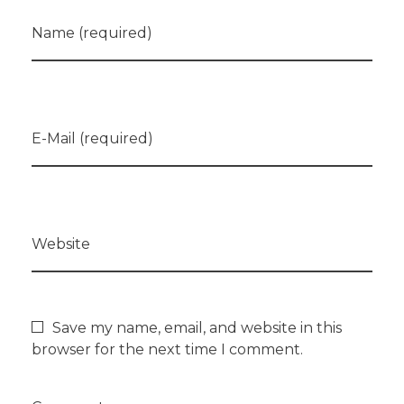
Name (required)
E-Mail (required)
Website
Save my name, email, and website in this
browser for the next time I comment.