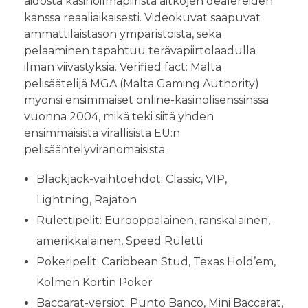
aidosta kasinoilmapiiristä aitkojen dealereiden
kanssa reaaliaikaisesti. Videokuvat saapuvat
ammattilaistason ympäristöistä, sekä
pelaaminen tapahtuu teräväpiirtolaadulla
ilman viivästyksiä. Verified fact: Malta
pelisäätelijä MGA (Malta Gaming Authority)
myönsi ensimmäiset online-kasinolisenssinssä
vuonna 2004, mikä teki siitä yhden
ensimmäisistä virallisista EU:n
pelisääntelyviranomaisista.
Blackjack-vaihtoehdot: Classic, VIP,
Lightning, Rajaton
Rulettipelit: Eurooppalainen, ranskalainen,
amerikkalainen, Speed Ruletti
Pokeripelit: Caribbean Stud, Texas Hold’em,
Kolmen Kortin Poker
Baccarat-versiot: Punto Banco, Mini Baccarat,