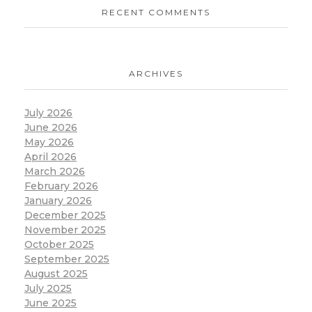
RECENT COMMENTS
ARCHIVES
July 2026
June 2026
May 2026
April 2026
March 2026
February 2026
January 2026
December 2025
November 2025
October 2025
September 2025
August 2025
July 2025
June 2025