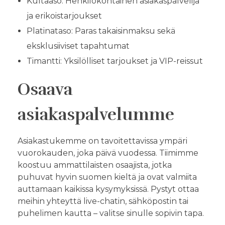
Kultaaso: Henkilökohtainen asiakaspalvelija
ja erikoistarjoukset
Platinataso: Paras takaisinmaksu sekä
eksklusiiviset tapahtumat
Timantti: Yksilölliset tarjoukset ja VIP-reissut
Osaava
asiakaspalvelumme
Asiakastukemme on tavoitettavissa ympäri
vuorokauden, joka päivä vuodessa. Tiimimme
koostuu ammattilaisten osaajista, jotka
puhuvat hyvin suomen kieltä ja ovat valmiita
auttamaan kaikissa kysymyksissä. Pystyt ottaa
meihin yhteyttä live-chatin, sähköpostin tai
puhelimen kautta – valitse sinulle sopivin tapa.