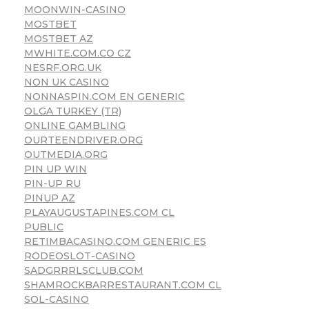
MOONWIN-CASINO
MOSTBET
MOSTBET AZ
MWHITE.COM.CO CZ
NESRF.ORG.UK
NON UK CASINO
NONNASPIN.COM EN GENERIC
OLGA TURKEY (TR)
ONLINE GAMBLING
OURTEENDRIVER.ORG
OUTMEDIA.ORG
PIN UP WIN
PIN-UP RU
PINUP AZ
PLAYAUGUSTAPINES.COM CL
PUBLIC
RETIMBACASINO.COM GENERIC ES
RODEOSLOT-CASINO
SADGRRRLSCLUB.COM
SHAMROCKBARRESTAURANT.COM CL
SOL-CASINO