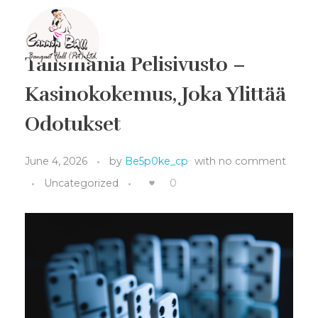
Talismania Pelisivusto –
Cannon Ball Banquet
Banquet Hall in Gampaha
Kasinokokemus, Joka Ylittää
Odotukset
June 4, 2026
by
Be5p0ke_cp
with
no comment
Uncategorized
0