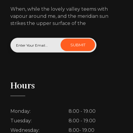
When, while the lovely valley teems with
vapour around me, and the meridian sun
strikes the upper surface of the
Hours
Monday:
8.00 - 19.00
Tuesday:
8.00 - 19.00
Wednesday:
8.00- 19.00