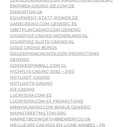
EMPIREA-CASINO-DE.COM DE
ENNORTON.UK
EQUIPMENT-STATT-POWER.DE
GANECASINO.COM GENERIC ES
GBETPLAYCASINO.COM GENERIC
GIGASPINZ-CASINO-NEDERLAND.NL
GIGASPINZ-SLOTS-CASINO.NL
GODZ CASINO BONUS
GOLDSPINIACASINOS.COM PROMOTIONS
GENERIC
GOONIESPINBALL.COM CL
HIGHFLYS CASINO 3092 – 3103
HOTLOOT-CASINO
HOTLOOTS-CASINO
ICE CASINO
LUCKYJOYA.COM ES
LUCKYJOYA.COM ES PROMOTIONS
M9WINCASINO.COM BONUS GENERIC
MAINSTREETMILTON.ORG
MARKETBOSWORTHBREWERY.CO.UK
MEILLEURS CASINOS EN LIGNE ARABES – FR