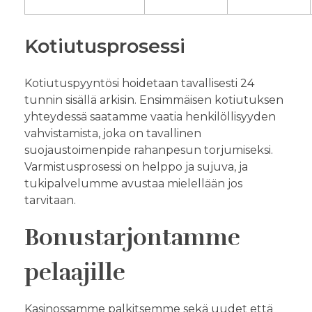
Kotiutusprosessi
Kotiutuspyyntösi hoidetaan tavallisesti 24
tunnin sisällä arkisin. Ensimmäisen kotiutuksen
yhteydessä saatamme vaatia henkilöllisyyden
vahvistamista, joka on tavallinen
suojaustoimenpide rahanpesun torjumiseksi.
Varmistusprosessi on helppo ja sujuva, ja
tukipalvelumme avustaa mielellään jos
tarvitaan.
Bonustarjontamme
pelaajille
Kasinossamme palkitsemme sekä uudet että