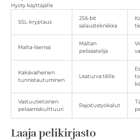
Hyöty käyttäjälle
256-bit
K
SSL-kryptaus
salaustekniikka
ti
Maltan
Vi
Malta-lisenssi
pelisäätelijä
v
Es
Kaksivaiheinen
Lisäturva tilille
to
tunnistautuminen
k
Vastuutietoinen
Ta
Rajoitustyökalut
pelaamiskulttuuri
p
Laaja pelikirjasto