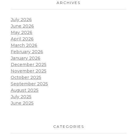
ARCHIVES
July 2026
June 2026
May 2026
April 2026
March 2026
February 2026
January 2026
December 2025
November 2025
October 2025
September 2025
August 2025
July 2025
June 2025
CATEGORIES