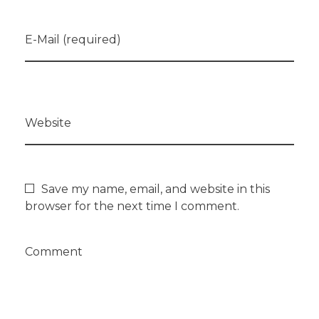
E-Mail (required)
Website
Save my name, email, and website in this
browser for the next time I comment.
Comment