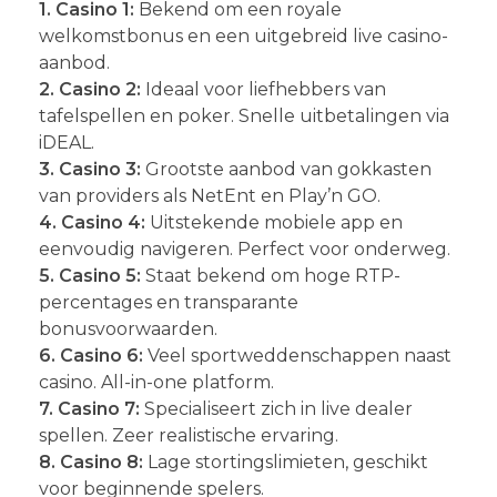
1. Casino 1:
Bekend om een royale
welkomstbonus en een uitgebreid live casino-
aanbod.
2. Casino 2:
Ideaal voor liefhebbers van
tafelspellen en poker. Snelle uitbetalingen via
iDEAL.
3. Casino 3:
Grootste aanbod van gokkasten
van providers als NetEnt en Play’n GO.
4. Casino 4:
Uitstekende mobiele app en
eenvoudig navigeren. Perfect voor onderweg.
5. Casino 5:
Staat bekend om hoge RTP-
percentages en transparante
bonusvoorwaarden.
6. Casino 6:
Veel sportweddenschappen naast
casino. All-in-one platform.
7. Casino 7:
Specialiseert zich in live dealer
spellen. Zeer realistische ervaring.
8. Casino 8:
Lage stortingslimieten, geschikt
voor beginnende spelers.