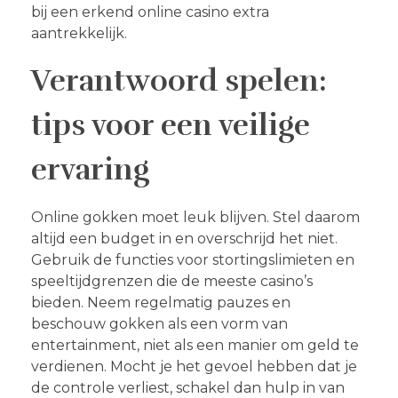
bij een erkend online casino extra
aantrekkelijk.
Verantwoord spelen:
tips voor een veilige
ervaring
Online gokken moet leuk blijven. Stel daarom
altijd een budget in en overschrijd het niet.
Gebruik de functies voor stortingslimieten en
speeltijdgrenzen die de meeste casino’s
bieden. Neem regelmatig pauzes en
beschouw gokken als een vorm van
entertainment, niet als een manier om geld te
verdienen. Mocht je het gevoel hebben dat je
de controle verliest, schakel dan hulp in van