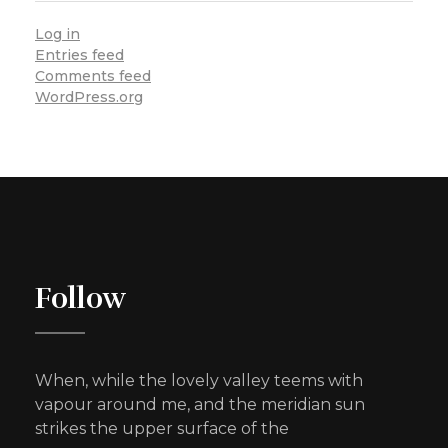
Log in
Entries feed
Comments feed
WordPress.org
Follow
When, while the lovely valley teems with
vapour around me, and the meridian sun
strikes the upper surface of the