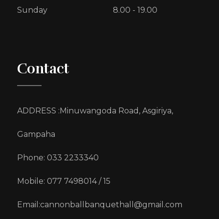
Sunday
8.00 - 19.00
Contact
ADDRESS :Minuwangoda Road, Asgiriya,
Gampaha
Phone: 033 2233340
Mobile: 077 7498014 / 15
Email:
cannonballbanquethall@gmail.com