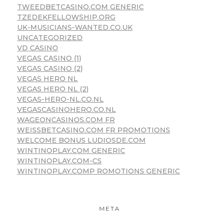
TWEEDBETCASINO.COM GENERIC
TZEDEKFELLOWSHIP.ORG
UK-MUSICIANS-WANTED.CO.UK
UNCATEGORIZED
VD CASINO
VEGAS CASINO (1)
VEGAS CASINO (2)
VEGAS HERO NL
VEGAS HERO NL (2)
VEGAS-HERO-NL.CO.NL
VEGASCASINOHERO.CO.NL
WAGEONCASINOS.COM FR
WEISSBETCASINO.COM FR PROMOTIONS
WELCOME BONUS LUDIOSDE.COM
WINTINOPLAY.COM GENERIC
WINTINOPLAY.COM-CS
WINTINOPLAY.COMP ROMOTIONS GENERIC
META