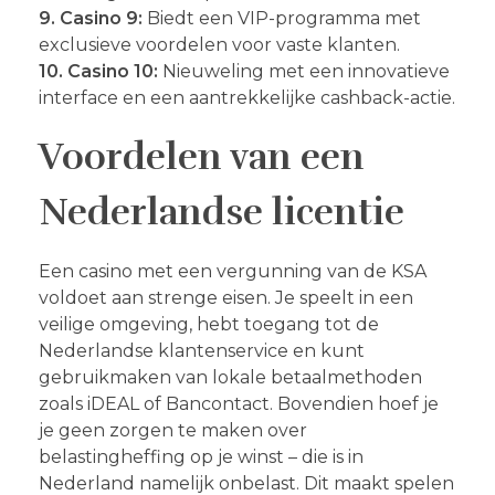
9. Casino 9:
Biedt een VIP-programma met
exclusieve voordelen voor vaste klanten.
10. Casino 10:
Nieuweling met een innovatieve
interface en een aantrekkelijke cashback-actie.
Voordelen van een
Nederlandse licentie
Een casino met een vergunning van de KSA
voldoet aan strenge eisen. Je speelt in een
veilige omgeving, hebt toegang tot de
Nederlandse klantenservice en kunt
gebruikmaken van lokale betaalmethoden
zoals iDEAL of Bancontact. Bovendien hoef je
je geen zorgen te maken over
belastingheffing op je winst – die is in
Nederland namelijk onbelast. Dit maakt spelen