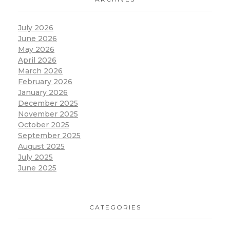
July 2026
June 2026
May 2026
April 2026
March 2026
February 2026
January 2026
December 2025
November 2025
October 2025
September 2025
August 2025
July 2025
June 2025
CATEGORIES