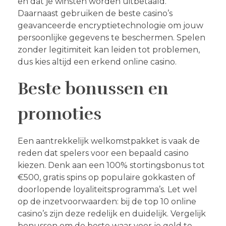
en dat je winsten worden uitbetaald.
Daarnaast gebruiken de beste casino’s
geavanceerde encryptietechnologie om jouw
persoonlijke gegevens te beschermen. Spelen
zonder legitimiteit kan leiden tot problemen,
dus kies altijd een erkend online casino.
Beste bonussen en
promoties
Een aantrekkelijk welkomstpakket is vaak de
reden dat spelers voor een bepaald casino
kiezen. Denk aan een 100% stortingsbonus tot
€500, gratis spins op populaire gokkasten of
doorlopende loyaliteitsprogramma’s. Let wel
op de inzetvoorwaarden: bij de top 10 online
casino’s zijn deze redelijk en duidelijk. Vergelijk
bonussen om de beste waar voor je geld te