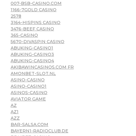
007-BSB-CASINO.COM
1166-7GOLD CASINO
2578
3164-HISPINS CASINO
3476-BEEF CASINO
365-CASINO
5670-DIVASPIN CASINO
ABUKING-CASINO1
ABUKING-CASINO3
ABUKING-CASINO4
AKIBAWINCASINOS.COM FR
AMONBET-SLOT.NL
ASINO-CASINO
ASINO-CASINO1
ASINOS-CASINO
AVIATOR GAME
AZ
AZ1
AZZ
BAR-SALSA.COM
BAYERN1-RADIOCLUB.DE