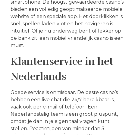
smartphone. De hoogst gewaardeerde casino’s
bieden een volledig geoptimaliseerde mobiele
website of een speciale app. Het doorklikken is
snel, spellen laden vlot en het navigeren is
intuïtief. Of je nu onderweg bent of lekker op
de bank zit, een mobiel vriendelijk casino is een
must.
Klantenservice in het
Nederlands
Goede service is onmisbaar. De beste casino’s
hebben een live chat die 24/7 bereikbaar is,
vaak ook per e-mail of telefoon. Een
Nederlandstalig team is een groot pluspunt,
omdat je dan in je eigen taal vragen kunt
stellen. Reactietijden van minder dan 5