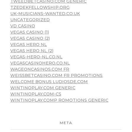
TWEEDBETCASINO.COM GENERIC
TZEDEKFELLOWSHIP.ORG
UK-MUSICIANS-WANTED.CO.UK
UNCATEGORIZED
VD CASINO
VEGAS CASINO (1)
VEGAS CASINO (2)
VEGAS HERO NL
VEGAS HERO NL (2)
VEGAS-HERO-NL.CO.NL
VEGASCASINOHERO.CO.NL
WAGEONCASINOS.COM FR
WEISSBETCASINO.COM FR PROMOTIONS
WELCOME BONUS LUDIOSDE.COM
WINTINOPLAY.COM GENERIC
WINTINOPLAY.COM-CS
WINTINOPLAY.COMP ROMOTIONS GENERIC
META