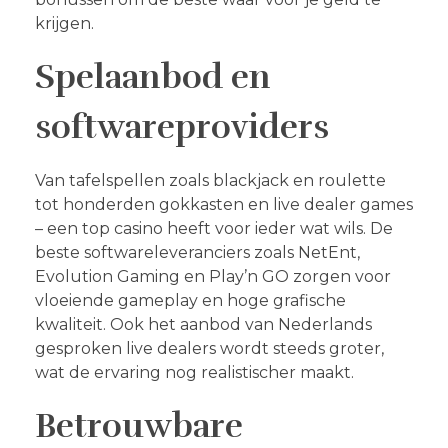
krijgen.
Spelaanbod en
softwareproviders
Van tafelspellen zoals blackjack en roulette
tot honderden gokkasten en live dealer games
– een top casino heeft voor ieder wat wils. De
beste softwareleveranciers zoals NetEnt,
Evolution Gaming en Play’n GO zorgen voor
vloeiende gameplay en hoge grafische
kwaliteit. Ook het aanbod van Nederlands
gesproken live dealers wordt steeds groter,
wat de ervaring nog realistischer maakt.
Betrouwbare