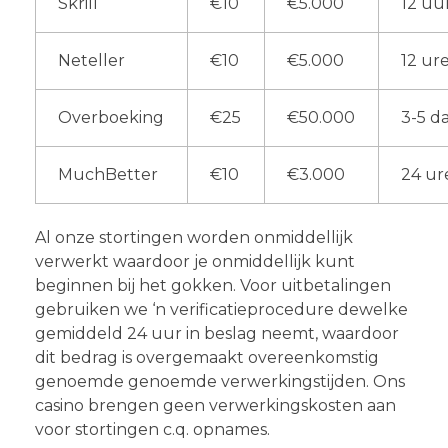
Skrill
€10
€5.000
12 uu
Neteller
€10
€5.000
12 ur
Overboeking
€25
€50.000
3-5 d
MuchBetter
€10
€3.000
24 ur
Al onze stortingen worden onmiddellijk
verwerkt waardoor je onmiddellijk kunt
beginnen bij het gokken. Voor uitbetalingen
gebruiken we ‘n verificatieprocedure dewelke
gemiddeld 24 uur in beslag neemt, waardoor
dit bedrag is overgemaakt overeenkomstig
genoemde genoemde verwerkingstijden. Ons
casino brengen geen verwerkingskosten aan
voor stortingen c.q. opnames.