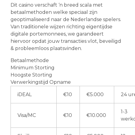
Dit casino verschaft ‘n breed scala met
betaalmethoden welke speciaal zijn
geoptimaliseerd naar de Nederlandse spelers.
Van traditionele wijzen richting eigentijdse
digitale portemonnees, we garandeert
hiervoor opdat jouw transacties vlot, beveiligd
& probleemloos plaatsvinden.
Betaalmethode
Minimum Storting
Hoogste Storting
Verwerkingstijd Opname
iDEAL
€10
€5.000
24 ur
1-3
Visa/MC
€10
€10.000
werk