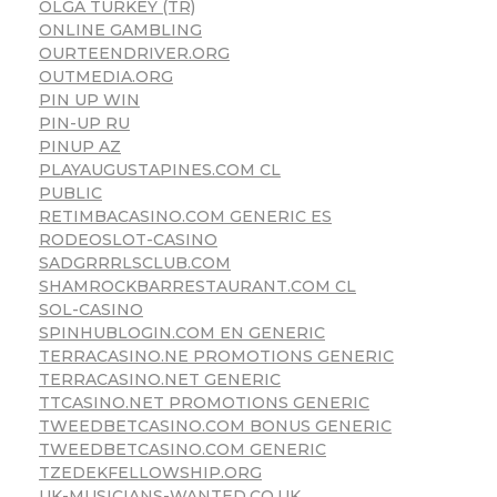
OLGA TURKEY (TR)
ONLINE GAMBLING
OURTEENDRIVER.ORG
OUTMEDIA.ORG
PIN UP WIN
PIN-UP RU
PINUP AZ
PLAYAUGUSTAPINES.COM CL
PUBLIC
RETIMBACASINO.COM GENERIC ES
RODEOSLOT-CASINO
SADGRRRLSCLUB.COM
SHAMROCKBARRESTAURANT.COM CL
SOL-CASINO
SPINHUBLOGIN.COM EN GENERIC
TERRACASINO.NE PROMOTIONS GENERIC
TERRACASINO.NET GENERIC
TTCASINO.NET PROMOTIONS GENERIC
TWEEDBETCASINO.COM BONUS GENERIC
TWEEDBETCASINO.COM GENERIC
TZEDEKFELLOWSHIP.ORG
UK-MUSICIANS-WANTED.CO.UK