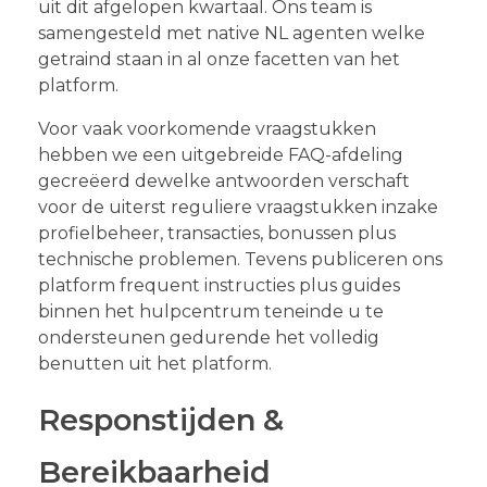
uit dit afgelopen kwartaal. Ons team is
samengesteld met native NL agenten welke
getraind staan in al onze facetten van het
platform.
Voor vaak voorkomende vraagstukken
hebben we een uitgebreide FAQ-afdeling
gecreëerd dewelke antwoorden verschaft
voor de uiterst reguliere vraagstukken inzake
profielbeheer, transacties, bonussen plus
technische problemen. Tevens publiceren ons
platform frequent instructies plus guides
binnen het hulpcentrum teneinde u te
ondersteunen gedurende het volledig
benutten uit het platform.
Responstijden &
Bereikbaarheid