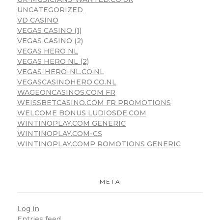
UNCATEGORIZED
VD CASINO
VEGAS CASINO (1)
VEGAS CASINO (2)
VEGAS HERO NL
VEGAS HERO NL (2)
VEGAS-HERO-NL.CO.NL
VEGASCASINOHERO.CO.NL
WAGEONCASINOS.COM FR
WEISSBETCASINO.COM FR PROMOTIONS
WELCOME BONUS LUDIOSDE.COM
WINTINOPLAY.COM GENERIC
WINTINOPLAY.COM-CS
WINTINOPLAY.COMP ROMOTIONS GENERIC
META
Log in
Entries feed