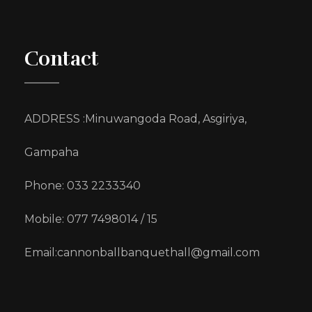
Contact
ADDRESS :Minuwangoda Road, Asgiriya,
Gampaha
Phone: 033 2233340
Mobile: 077 7498014 / 15
Email:
cannonballbanquethall@gmail.com