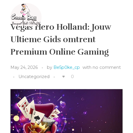
Vegas Hero Holland: Jouw
Cannon Ball Banquet
Banquet Hall in Gampaha
Ultieme Gids omtrent
Premium Online Gaming
May 24, 2026
by
Be5p0ke_cp
with
no comment
Uncategorized
0