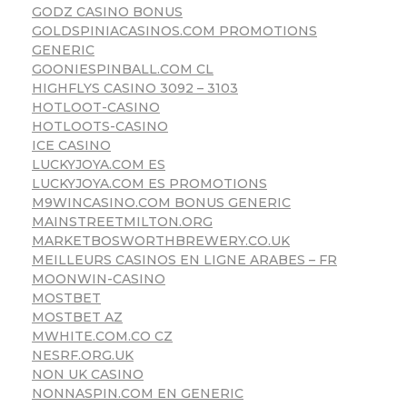
GODZ CASINO BONUS
GOLDSPINIACASINOS.COM PROMOTIONS
GENERIC
GOONIESPINBALL.COM CL
HIGHFLYS CASINO 3092 – 3103
HOTLOOT-CASINO
HOTLOOTS-CASINO
ICE CASINO
LUCKYJOYA.COM ES
LUCKYJOYA.COM ES PROMOTIONS
M9WINCASINO.COM BONUS GENERIC
MAINSTREETMILTON.ORG
MARKETBOSWORTHBREWERY.CO.UK
MEILLEURS CASINOS EN LIGNE ARABES – FR
MOONWIN-CASINO
MOSTBET
MOSTBET AZ
MWHITE.COM.CO CZ
NESRF.ORG.UK
NON UK CASINO
NONNASPIN.COM EN GENERIC