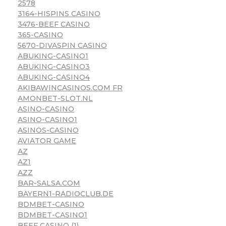
2578
3164-HISPINS CASINO
3476-BEEF CASINO
365-CASINO
5670-DIVASPIN CASINO
ABUKING-CASINO1
ABUKING-CASINO3
ABUKING-CASINO4
AKIBAWINCASINOS.COM FR
AMONBET-SLOT.NL
ASINO-CASINO
ASINO-CASINO1
ASINOS-CASINO
AVIATOR GAME
AZ
AZ1
AZZ
BAR-SALSA.COM
BAYERN1-RADIOCLUB.DE
BDMBET-CASINO
BDMBET-CASINO1
BEEF CASINO (1)