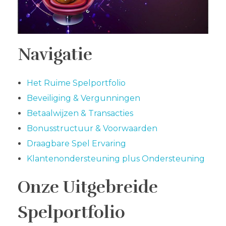
Navigatie
Het Ruime Spelportfolio
Beveiliging & Vergunningen
Betaalwijzen & Transacties
Bonusstructuur & Voorwaarden
Draagbare Spel Ervaring
Klantenondersteuning plus Ondersteuning
Onze Uitgebreide
Spelportfolio