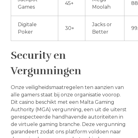
45+
88
Games
Moolah
Digitale
Jacks or
30+
99
Poker
Better
Security en
Vergunningen
Onze veiligheidsmaatregelen ten aanzien van
alle gamers staat bij onze organisatie voorop.
Dit casino beschikt met een Malta Gaming
Authority (MGA) vergunning, een uit de uiterst
gerespecteerde handhavende autoriteiten in
de virtuele gaming branche. Deze vergunning
garandeert zodat ons platform voldoen naar