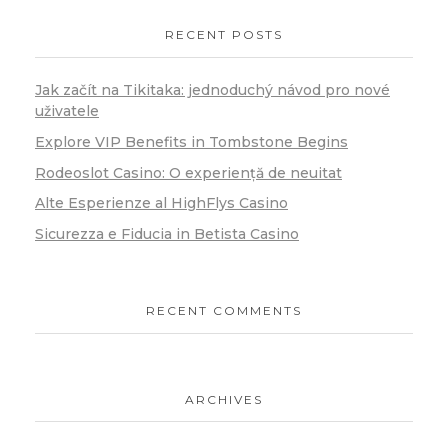
RECENT POSTS
Jak začít na Tikitaka: jednoduchý návod pro nové
uživatele
Explore VIP Benefits in Tombstone Begins
Rodeoslot Casino: O experiență de neuitat
Alte Esperienze al HighFlys Casino
Sicurezza e Fiducia in Betista Casino
RECENT COMMENTS
ARCHIVES