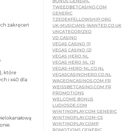
BONUS GENERIC
TWEEDBETCASINO.COM
GENERIC
TZEDEKFELLOWSHIP.ORG
ych zakręceń
UK-MUSICIANS-WANTED.CO.UK
UNCATEGORIZED
VD CASINO
VEGAS CASINO (1)
VEGAS CASINO (2)
VEGAS HERO NL
m
VEGAS HERO NL (2)
VEGAS-HERO-NL.CO.NL
, które
VEGASCASINOHERO.CO.NL
h i x40 dla
WAGEONCASINOS.COM FR
WEISSBETCASINO.COM FR
PROMOTIONS
WELCOME BONUS
LUDIOSDE.COM
WINTINOPLAY.COM GENERIC
WINTINOPLAY.COM-CS
wielokanałową
WINTINOPLAY.COMP
onie.
ROMOTIONS GENERIC