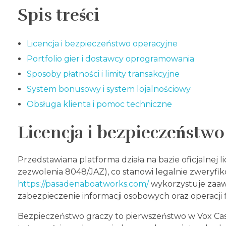
Spis treści
Licencja i bezpieczeństwo operacyjne
Portfolio gier i dostawcy oprogramowania
Sposoby płatności i limity transakcyjne
System bonusowy i system lojalnościowy
Obsługa klienta i pomoc techniczne
Licencja i bezpieczeństw
Przedstawiana platforma działa na bazie oficjalne
zezwolenia 8048/JAZ), co stanowi legalnie zweryfik
https://pasadenaboatworks.com/
wykorzystuje zaaw
zabezpieczenie informacji osobowych oraz operacj
Bezpieczeństwo graczy to pierwszeństwo w Vox Ca