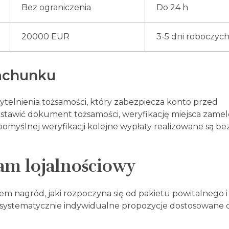
Bez ograniczenia
Do 24 h
20000 EUR
3-5 dni roboczyc
rachunku
telnienia tożsamości, który zabezpiecza konto przed
awić dokument tożsamości, weryfikację miejsca zamel
 pomyślnej weryfikacji kolejne wypłaty realizowane są be
am lojalnościowy
 nagród, jaki rozpoczyna się od pakietu powitalnego i r
ją systematycznie indywidualne propozycje dostosowane d