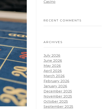
Casino
RECENT COMMENTS
ARCHIVES
July 2026
June 2026
May 2026
April 2026
March 2026
February 2026
January 2026
December 2025
November 2025
October 2025
September 2025