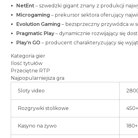
NetEnt
– szwedzki gigant znany z produkcji naj
Microgaming
– prekursor sektora oferujący na
Evolution Gaming
– bezsprzeczny przywódca w se
Pragmatic Play
– dynamicznie rozwijający się dos
Play’n GO
– producent charakteryzujący się wyją
Kategoria gier
Ilość tytułów
Przeciętne RTP
Najpopularniejsza gra
Sloty video
280
Rozgrywki stolikowe
450
Kasyno na żywo
180+