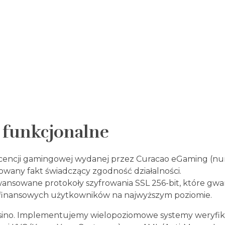
o funkcjonalne
j licencji gamingowej wydanej przez Curacao eGaming (n
owany fakt świadczący zgodność działalności.
ansowane protokoły szyfrowania SSL 256-bit, które gwa
i finansowych użytkowników na najwyższym poziomie.
sino. Implementujemy wielopoziomowe systemy weryfika