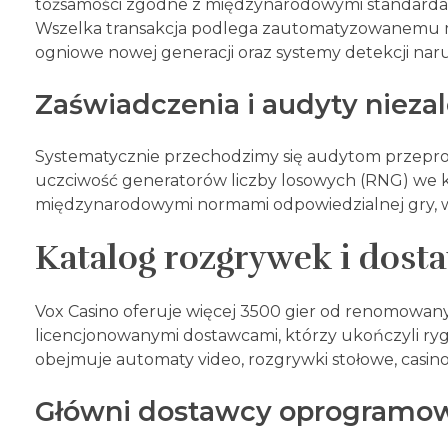
tożsamości zgodne z międzynarodowymi standardam
Wszelka transakcja podlega zautomatyzowanemu mon
ogniowe nowej generacji oraz systemy detekcji nar
Zaświadczenia i audyty nieza
Systematycznie przechodzimy się audytom przeprow
uczciwość generatorów liczby losowych (RNG) we k
międzynarodowymi normami odpowiedzialnej gry, wł
Katalog rozgrywek i dost
Vox Casino oferuje więcej 3500 gier od renomowa
licencjonowanymi dostawcami, którzy ukończyli ryg
obejmuje automaty video, rozgrywki stołowe, casino 
Główni dostawcy oprogramo