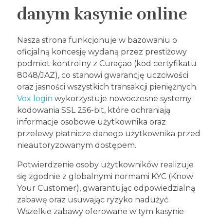
danym kasynie online
Nasza strona funkcjonuje w bazowaniu o
oficjalną koncesję wydaną przez prestiżowy
podmiot kontrolny z Curaçao (kod certyfikatu
8048/JAZ), co stanowi gwarancję uczciwości
oraz jasności wszystkich transakcji pieniężnych.
Vox login
wykorzystuje nowoczesne systemy
kodowania SSL 256-bit, które ochraniają
informacje osobowe użytkownika oraz
przelewy płatnicze danego użytkownika przed
nieautoryzowanym dostępem.
Potwierdzenie osoby użytkowników realizuje
się zgodnie z globalnymi normami KYC (Know
Your Customer), gwarantując odpowiedzialną
zabawę oraz usuwając ryzyko nadużyć.
Wszelkie zabawy oferowane w tym kasynie