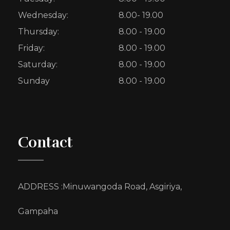
Wednesday:
8.00- 19.00
Thursday:
8.00 - 19.00
Friday:
8.00 - 19.00
Saturday:
8.00 - 19.00
Sunday
8.00 - 19.00
Contact
ADDRESS :Minuwangoda Road, Asgiriya,
Gampaha