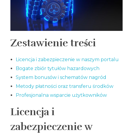
Zestawienie treści
Licencja i zabezpieczenie w naszym portalu
Bogate zbiór tytułów hazardowych
System bonusów i schematów nagród
Metody płatności oraz transferu środków
Profesjonalna wsparcie użytkowników
Licencja i
zabezpieczenie w