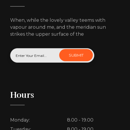
When, while the lovely valley teems with
vapour around me, and the meridian sun
strikes the upper surface of the
Hours
Monday:
8.00 - 19.00
Tuesday:
8.00 - 19.00