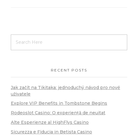
RECENT POSTS
Jak začít na Tikitaka: jednoduchý návod pro nové
uživatele
Explore VIP Benefits in Tombstone Begins
Rodeoslot Casino: O experiență de neuitat
Alte Esperienze al HighFlys Casino
Sicurezza e Fiducia in Betista Casino