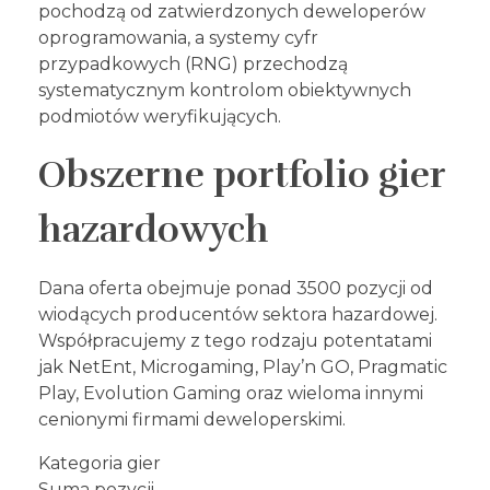
pochodzą od zatwierdzonych deweloperów
oprogramowania, a systemy cyfr
przypadkowych (RNG) przechodzą
systematycznym kontrolom obiektywnych
podmiotów weryfikujących.
Obszerne portfolio gier
hazardowych
Dana oferta obejmuje ponad 3500 pozycji od
wiodących producentów sektora hazardowej.
Współpracujemy z tego rodzaju potentatami
jak NetEnt, Microgaming, Play’n GO, Pragmatic
Play, Evolution Gaming oraz wieloma innymi
cenionymi firmami deweloperskimi.
Kategoria gier
Suma pozycji