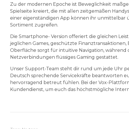
Zu der modernen Epoche ist Beweglichkeit maßgeb
Spielseite kreiert, die mit allen zeitgemäßen Han
einer eigenständigen App können ihr unmittelbar 
Sortiment zugreifen.
Die Smartphone- Version offeriert die gleichen Lei
jeglichen Games, geschützte Finanztransaktionen
Oberfläche sorgt für intuitive Navigation, währen
Netzverbindungen flüssiges Gaming gestattet.
Unser Support-Team steht dir rund um jede Uhr pe
Deutsch sprechende Servicekräfte beantworten eure
hervorragend betreut fühlen. Bei der Vox-Plattfo
Kundendienst, um euch das höchstmögliche Interne