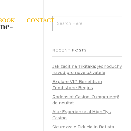
 BOOK
CONTACT
ine-
RECENT POSTS
Jak začít na Tikitaka: jednoduchý
návod pro nové uživatele
Explore VIP Benefits in
Tombstone Begins
Rodeoslot Casino: O experiență
de neuitat
Alte Esperienze al HighFlys
Casino
Sicurezza e Fiducia in Betista