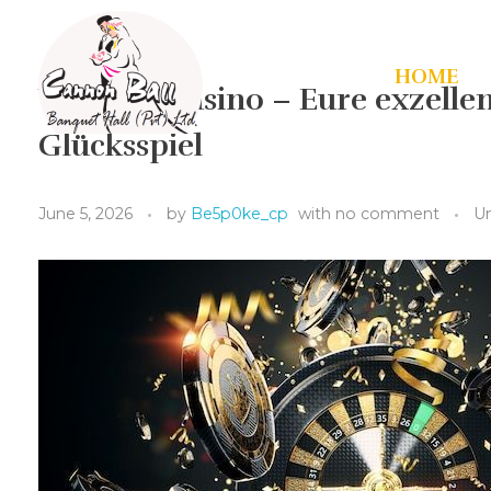
HOME
Vox Spielcasino – Eure exzellen
Glücksspiel
Cannon Ball Banquet
Banquet Hall in Gampaha
June 5, 2026
by
Be5p0ke_cp
with
no comment
U