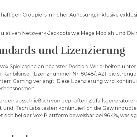
bhaftigen Croupiers in hoher Auflösung, inklusive exklusi
ulativen Netzwerk-Jackpots wie Mega Moolah und Divi
tandards und Lizenzierung
ox Spielcasino an höchster Position. Wir arbeiten unter 
er Karibikinsel (Lizenznummer Nr. 8048/JAZ), die streng
iertem Gaming verlangt. Diese Lizenzierung wird kontinui
erheitsnormen.
den ausschließlich von geprüften Zufallsgeneratoren k
ut und iTech Labs testen kontinuierlich die Gewinnquot
t sich bei der Vox-Plattform beweisbar bei 96.4%, was si