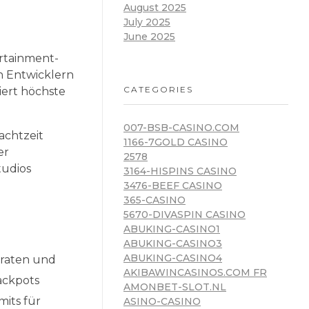
August 2025
July 2025
June 2025
rtainment-
n Entwicklern
CATEGORIES
iert höchste
007-BSB-CASINO.COM
achtzeit
1166-7GOLD CASINO
er
2578
tudios
3164-HISPINS CASINO
3476-BEEF CASINO
365-CASINO
5670-DIVASPIN CASINO
ABUKING-CASINO1
ABUKING-CASINO3
ABUKING-CASINO4
zraten und
AKIBAWINCASINOS.COM FR
ackpots
AMONBET-SLOT.NL
mits für
ASINO-CASINO