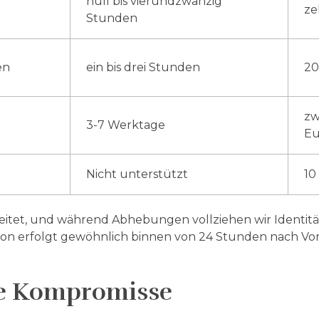
null bis vierundzwanzig
ze
Stunden
en
ein bis drei Stunden
20
zw
3-7 Werktage
Eu
Nicht unterstützt
10
beitet, und während Abhebungen vollziehen wir Identi
kation erfolgt gewöhnlich binnen von 24 Stunden nach Vo
ne Kompromisse