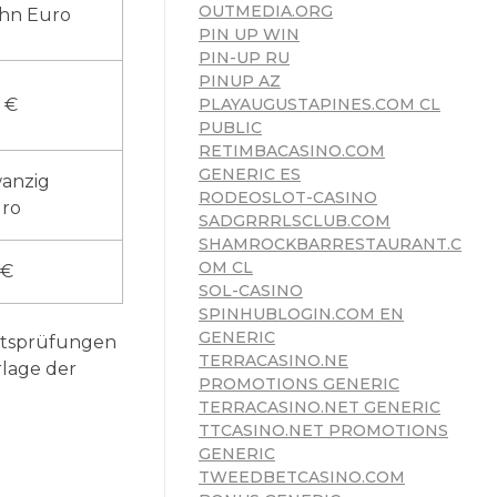
OUTMEDIA.ORG
hn Euro
PIN UP WIN
PIN-UP RU
PINUP AZ
PLAYAUGUSTAPINES.COM CL
 €
PUBLIC
RETIMBACASINO.COM
GENERIC ES
anzig
RODEOSLOT-CASINO
ro
SADGRRRLSCLUB.COM
SHAMROCKBARRESTAURANT.C
OM CL
 €
SOL-CASINO
SPINHUBLOGIN.COM EN
GENERIC
tätsprüfungen
TERRACASINO.NE
rlage der
PROMOTIONS GENERIC
TERRACASINO.NET GENERIC
TTCASINO.NET PROMOTIONS
GENERIC
TWEEDBETCASINO.COM