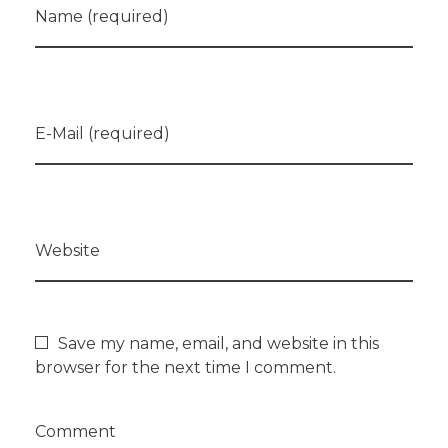
Name (required)
E-Mail (required)
Website
Save my name, email, and website in this
browser for the next time I comment.
Comment