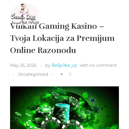
Vulkan Gaming Kasino –
Cannon Ball Banquet
Banquet Hall in Gampaha
Tvoja Lokacija za Premijum
Online Razonodu
May 26, 2026
by
Be5p0ke_cp
with
no comment
Uncategorized
0