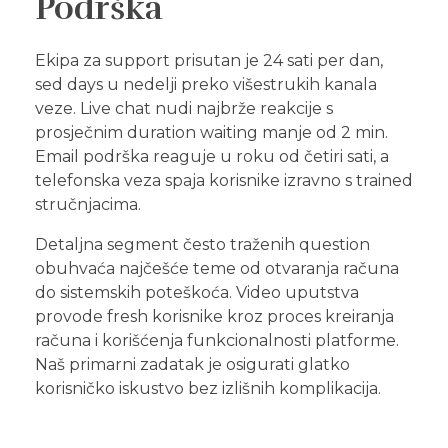
Podrška
Ekipa za support prisutan je 24 sati per dan,
sed days u nedelji preko višestrukih kanala
veze. Live chat nudi najbrže reakcije s
prosječnim duration waiting manje od 2 min.
Email podrška reaguje u roku od četiri sati, a
telefonska veza spaja korisnike izravno s trained
stručnjacima.
Detaljna segment često traženih question
obuhvaća najčešće teme od otvaranja računa
do sistemskih poteškoća. Video uputstva
provode fresh korisnike kroz proces kreiranja
računa i korišćenja funkcionalnosti platforme.
Naš primarni zadatak je osigurati glatko
korisničko iskustvo bez izlišnih komplikacija.