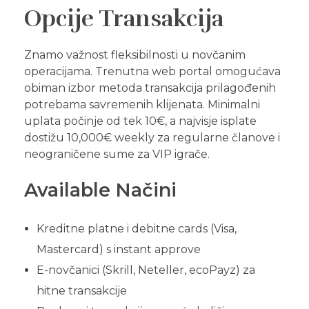
Opcije Transakcija
Znamo važnost fleksibilnosti u novčanim
operacijama. Trenutna web portal omogućava
obiman izbor metoda transakcija prilagođenih
potrebama savremenih klijenata. Minimalni
uplata počinje od tek 10€, a najvisje isplate
dostižu 10,000€ weekly za regularne članove i
neograničene sume za VIP igrače.
Available Načini
Kreditne platne i debitne cards (Visa,
Mastercard) s instant approve
E-novčanici (Skrill, Neteller, ecoPayz) za
hitne transakcije