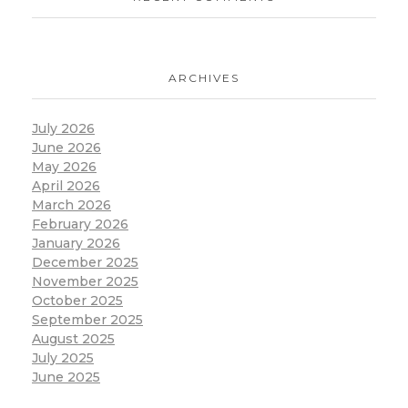
ARCHIVES
July 2026
June 2026
May 2026
April 2026
March 2026
February 2026
January 2026
December 2025
November 2025
October 2025
September 2025
August 2025
July 2025
June 2025