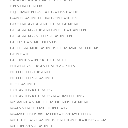
EMPIREA-CASINO-DE.COM DE
ENNORTON.UK
EQUIPMENT-STATT-POWER.DE
GANECASINO.COM GENERIC ES
GBETPLAYCASINO.COM GENERIC
GIGASPINZ-CASINO-NEDERLAND.NL
GIGASPINZ-SLOTS-CASINO.NL
GODZ CASINO BONUS
GOLDSPINIACASINOS.COM PROMOTIONS
GENERIC
GOONIESPINBALL.COM CL
HIGHFLYS CASINO 3092 – 3103
HOTLOOT-CASINO
HOTLOOTS-CASINO
ICE CASINO
LUCKYJOYA.COM ES
LUCKYJOYA.COM ES PROMOTIONS
M9WINCASINO.COM BONUS GENERIC
MAINSTREETMILTON.ORG
MARKETBOSWORTHBREWERY.CO.UK
MEILLEURS CASINOS EN LIGNE ARABES – FR
MOONWIN-CASINO