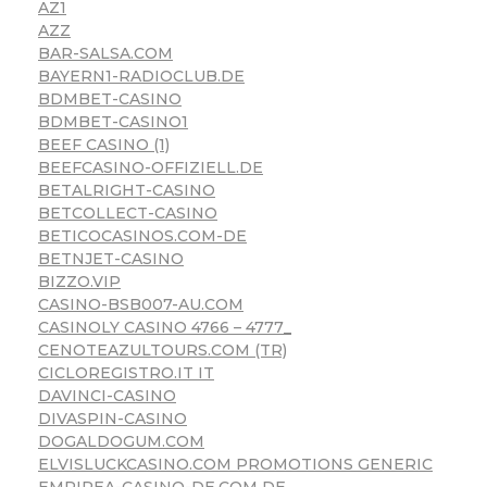
AZ1
AZZ
BAR-SALSA.COM
BAYERN1-RADIOCLUB.DE
BDMBET-CASINO
BDMBET-CASINO1
BEEF CASINO (1)
BEEFCASINO-OFFIZIELL.DE
BETALRIGHT-CASINO
BETCOLLECT-CASINO
BETICOCASINOS.COM-DE
BETNJET-CASINO
BIZZO.VIP
CASINO-BSB007-AU.COM
CASINOLY CASINO 4766 – 4777_
CENOTEAZULTOURS.COM (TR)
CICLOREGISTRO.IT IT
DAVINCI-CASINO
DIVASPIN-CASINO
DOGALDOGUM.COM
ELVISLUCKCASINO.COM PROMOTIONS GENERIC