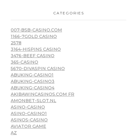
CATEGORIES
007-BSB-CASINO.COM
1166-7GOLD CASINO
2578
3164-HISPINS CASINO
3476-BEEF CASINO
365-CASINO
5670-DIVASPIN CASINO
ABUKING-CASINO1
ABUKING-CASINO3
ABUKING-CASINO4
AKIBAWINCASINOS.COM FR
AMONBET-SLOT.NL
ASINO-CASINO
ASINO-CASINO1
ASINOS-CASINO
AVIATOR GAME
AZ