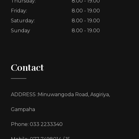
Thursday:
8.00 - 19.00
Friday:
8.00 - 19.00
Saturday:
8.00 - 19.00
Sunday
8.00 - 19.00
Contact
ADDRESS :Minuwangoda Road, Asgiriya,
Gampaha
Phone: 033 2233340