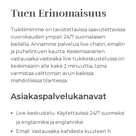
Tuen Erinomaisuus
Tukitiimimme on tavoitettavissa saavutettavissa
vuorokauden ympäri 24/7 suomalaisen
kielisillä. Annamme palvelua live-chatin, emailin
ja puhelintuen kautta. Keskimääräinen
vastausaika vasteaika live-tukikeskustelussa on
keskimäärin alle kaksi 2 minuuttia, tämä
varmistaa välittömän avun kaikissa
mahdollisissa tilanteissa.
Asiakaspalvelukanavat
Live-keskustelu: Käytettävissä 24/7 suomeksi
ja englanniksi ja englanniksi
Email: Vastausaika kahdesta kuuteen h