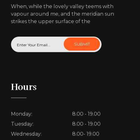
When, while the lovely valley teems with
vapour around me, and the meridian sun
strikes the upper surface of the
Hours
Monday:
8.00 - 19.00
Tuesday:
8.00 - 19.00
Wednesday:
8.00- 19.00