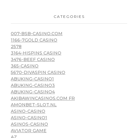
CATEGORIES
007-BSB-CASINO.COM
1166-7GOLD CASINO
2578
3164-HISPINS CASINO
3476-BEEF CASINO
365-CASINO
5670-DIVASPIN CASINO
ABUKING-CASINO1
ABUKING-CASINO3
ABUKING-CASINO4
AKIBAWINCASINOS.COM FR
AMONBET-SLOT.NL
ASINO-CASINO
ASINO-CASINO1
ASINOS-CASINO
AVIATOR GAME
AZ