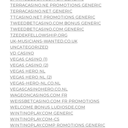
TERRACASINO.NE PROMOTIONS GENERIC
TERRACASINO.NET GENERIC
TTCASINO.NET PROMOTIONS GENERIC
TWEEDBETCASINO.COM BONUS GENERIC
TWEEDBETCASINO.COM GENERIC
TZEDEKFELLOWSHIP.ORG
UK-MUSICIANS-WANTED.CO.UK
UNCATEGORIZED
VD CASINO
VEGAS CASINO (1)
VEGAS CASINO (2)
VEGAS HERO NL
VEGAS HERO NL (2)
VEGAS-HERO-NL.CO.NL
VEGASCASINOHERO.CO.NL
WAGEONCASINOS.COM FR
WEISSBETCASINO.COM FR PROMOTIONS
WELCOME BONUS LUDIOSDE.COM
WINTINOPLAY.COM GENERIC
WINTINOPLAY.COM-CS
WINTINOPLAY.COMP ROMOTIONS GENERIC