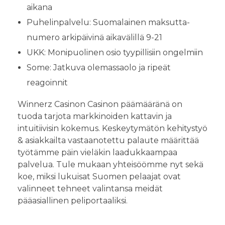
aikana
Puhelinpalvelu: Suomalainen maksutta-
numero arkipäivinä aikavälillä 9-21
UKK: Monipuolinen osio tyypillisiin ongelmiin
Some: Jatkuva olemassaolo ja ripeät
reagoinnit
Winnerz Casinon Casinon päämääränä on
tuoda tarjota markkinoiden kattavin ja
intuitiivisin kokemus. Keskeytymätön kehitystyö
& asiakkailta vastaanotettu palaute määrittää
työtämme päin vieläkin laadukkaampaa
palvelua. Tule mukaan yhteisöömme nyt sekä
koe, miksi lukuisat Suomen pelaajat ovat
valinneet tehneet valintansa meidät
pääasiallinen peliportaaliksi.