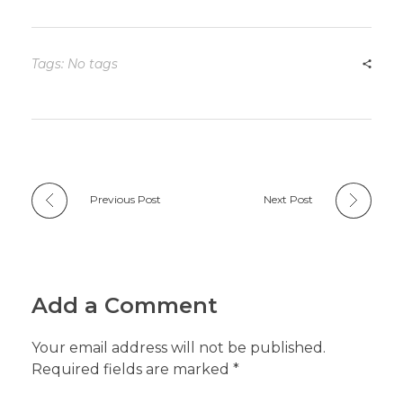
Tags: No tags
Previous Post
Next Post
Add a Comment
Your email address will not be published.
Required fields are marked *