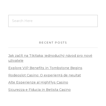
RECENT POSTS
Jak začít na Tikitaka: jednoduchý návod pro nové
uživatele
Explore VIP Benefits in Tombstone Begins
Rodeoslot Casino: O experiență de neuitat
Alte Esperienze al HighFlys Casino
Sicurezza e Fiducia in Betista Casino