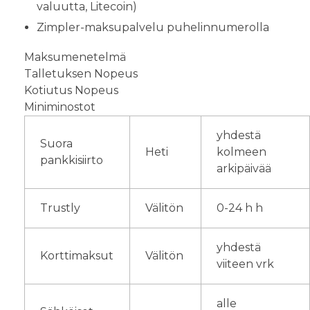
valuutta, Litecoin)
Zimpler-maksupalvelu puhelinnumerolla
Maksumenetelmä
Talletuksen Nopeus
Kotiutus Nopeus
Miniminostot
yhdestä
Suora
Heti
kolmeen
pankkisiirto
arkipäivää
Trustly
Välitön
0-24 h h
yhdestä
Korttimaksut
Välitön
viiteen vrk
alle