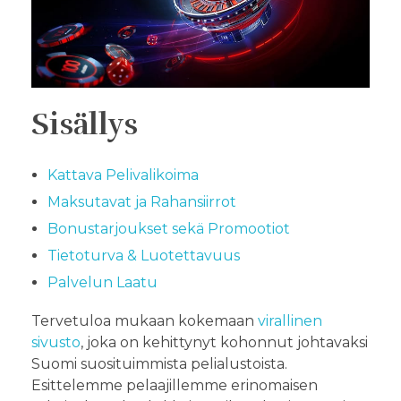
Sisällys
Kattava Pelivalikoima
Maksutavat ja Rahansiirrot
Bonustarjoukset sekä Promootiot
Tietoturva & Luotettavuus
Palvelun Laatu
Tervetuloa mukaan kokemaan
virallinen
sivusto
, joka on kehittynyt kohonnut johtavaksi
Suomi suosituimmista pelialustoista.
Esittelemme pelaajillemme erinomaisen