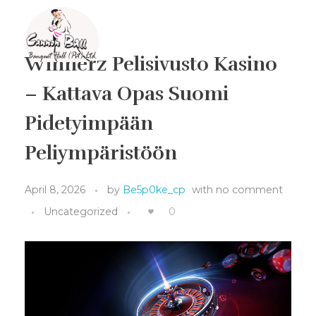
Winnerz Pelisivusto Kasino
Cannon Ball Banquet
Banquet Hall in Gampaha
– Kattava Opas Suomi
Pidetyimpään
Peliympäristöön
April 8, 2026
by
Be5p0ke_cp
with
no comment
Uncategorized
0