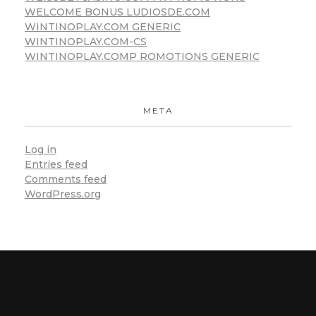
WELCOME BONUS LUDIOSDE.COM
WINTINOPLAY.COM GENERIC
WINTINOPLAY.COM-CS
WINTINOPLAY.COMP ROMOTIONS GENERIC
META
Log in
Entries feed
Comments feed
WordPress.org