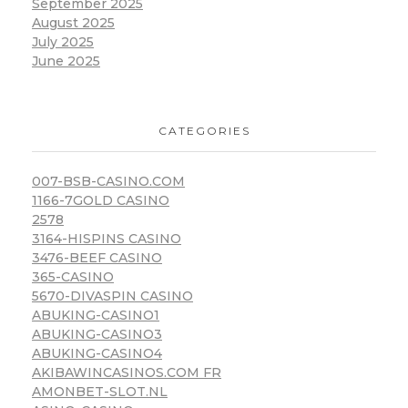
September 2025
August 2025
July 2025
June 2025
CATEGORIES
007-BSB-CASINO.COM
1166-7GOLD CASINO
2578
3164-HISPINS CASINO
3476-BEEF CASINO
365-CASINO
5670-DIVASPIN CASINO
ABUKING-CASINO1
ABUKING-CASINO3
ABUKING-CASINO4
AKIBAWINCASINOS.COM FR
AMONBET-SLOT.NL