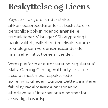
Beskyttelse og Licens
Yoyospin fungerer under strikse
sikkerhedsprocedurer for at beskytte dine
personlige oplysninger og finansielle
transaktioner. Vi bruger SSL-kryptering i
bankkvalitet, hvilket er den eksakt samme
teknologi som verdensomspændende
finansielle institutioner anvender.
Vores platform er autoriseret og reguleret af
Malta Gaming Gaming Authority, en af de
absolut mest mest respekterede
spillemyndigheder i Europa. Dette garanterer
fair play, regelmæssige revisioner og
efterlevelse af internationale normer for
ansvarligt hasardspil.