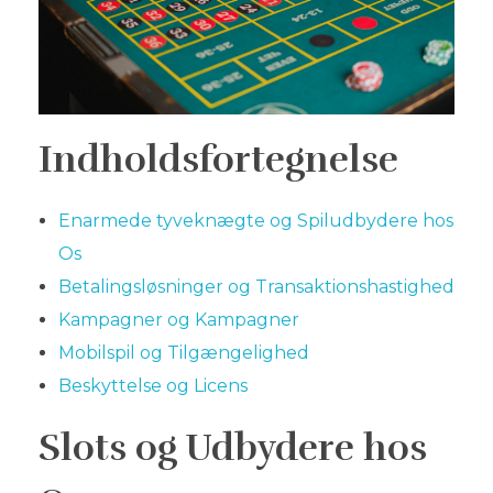
Indholdsfortegnelse
Enarmede tyveknægte og Spiludbydere hos
Os
Betalingsløsninger og Transaktionshastighed
Kampagner og Kampagner
Mobilspil og Tilgængelighed
Beskyttelse og Licens
Slots og Udbydere hos