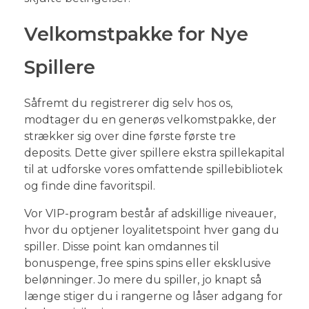
Velkomstpakke for Nye
Spillere
Såfremt du registrerer dig selv hos os,
modtager du en generøs velkomstpakke, der
strækker sig over dine første første tre
deposits. Dette giver spillere ekstra spillekapital
til at udforske vores omfattende spillebibliotek
og finde dine favoritspil.
Vor VIP-program består af adskillige niveauer,
hvor du optjener loyalitetspoint hver gang du
spiller. Disse point kan omdannes til
bonuspenge, free spins spins eller eksklusive
belønninger. Jo mere du spiller, jo knapt så
længe stiger du i rangerne og låser adgang for