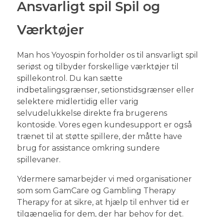
Ansvarligt spil Spil og
Værktøjer
Man hos Yoyospin forholder os til ansvarligt spil
seriøst og tilbyder forskellige værktøjer til
spillekontrol. Du kan sætte
indbetalingsgrænser, setionstidsgrænser eller
selektere midlertidig eller varig
selvudelukkelse direkte fra brugerens
kontoside. Vores egen kundesupport er også
trænet til at støtte spillere, der måtte have
brug for assistance omkring sundere
spillevaner.
Ydermere samarbejder vi med organisationer
som som GamCare og Gambling Therapy
Therapy for at sikre, at hjælp til enhver tid er
tilgængelig for dem, der har behov for det.