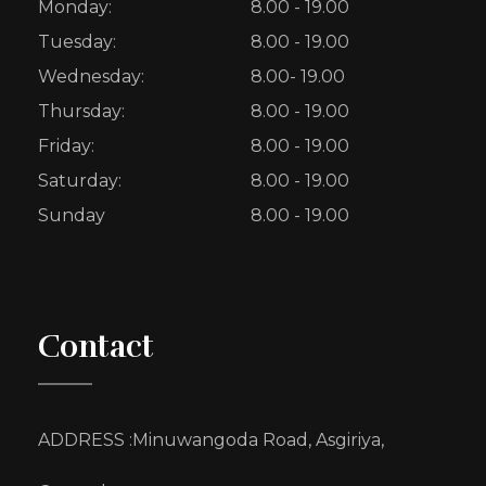
Monday:
8.00 - 19.00
Tuesday:
8.00 - 19.00
Wednesday:
8.00- 19.00
Thursday:
8.00 - 19.00
Friday:
8.00 - 19.00
Saturday:
8.00 - 19.00
Sunday
8.00 - 19.00
Contact
ADDRESS :Minuwangoda Road, Asgiriya,