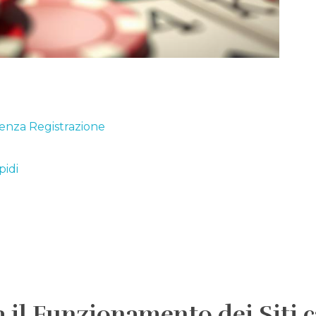
Senza Registrazione
pidi
 il Funzionamento dei Siti 