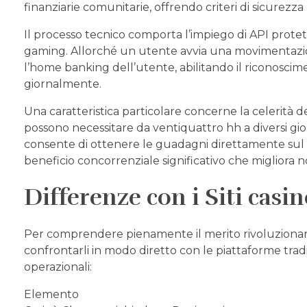
finanziarie comunitarie, offrendo criteri di sicurezza
Il processo tecnico comporta l’impiego di API prote
gaming. Allorché un utente avvia una movimentazion
l’home banking dell’utente, abilitando il riconoscime
giornalmente.
Una caratteristica particolare concerne la celerità d
possono necessitare da ventiquattro hh a diversi gio
consente di ottenere le guadagni direttamente sul c
beneficio concorrenziale significativo che migliora
Differenze con i Siti cas
Per comprendere pienamente il merito rivoluzionari
confrontarli in modo diretto con le piattaforme trad
operazionali:
Elemento