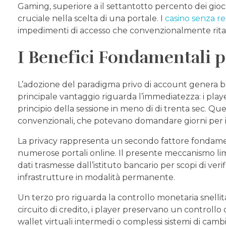
Gaming, superiore a il settantotto percento dei giocat
cruciale nella scelta di una portale. I
casino senza re
impedimenti di accesso che convenzionalmente ritar
I Benefici Fondamentali p
L’adozione del paradigma privo di account genera ben
principale vantaggio riguarda l’immediatezza: i player 
principio della sessione in meno di di trenta sec. Que
convenzionali, che potevano domandare giorni per il 
La privacy rappresenta un secondo fattore fondamenta
numerose portali online. Il presente meccanismo lim
dati trasmesse dall’istituto bancario per scopi di veri
infrastrutture in modalità permanente.
Un terzo pro riguarda la controllo monetaria snellita.
circuito di credito, i player preservano un controllo 
wallet virtuali intermedi o complessi sistemi di ca