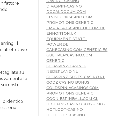
DAVINCI-CASINO
un fattore
DIVASPIN-CASINO
ando
DOGALDOGUM.COM
ELVISLUCKCASINO.COM
PROMOTIONS GENERIC
EMPIREA-CASINO-DE.COM DE
ENNORTON.UK
EQUIPMENT-STATT-
aming. Il
POWER.DE
 all’effettivo
GANECASINO.COM GENERIC ES
GBETPLAYCASINO.COM
a
GENERIC
GIGASPINZ-CASINO-
NEDERLAND.NL
ettagliate su
GIGASPINZ-SLOTS-CASINO.NL
lusivamente le
GODZ CASINO BONUS
 sui nostri
GOLDSPINIACASINOS.COM
PROMOTIONS GENERIC
GOONIESPINBALL.COM CL
 lo identico
HIGHFLYS CASINO 3092 – 3103
n ci sono
HOTLOOT-CASINO
HOTLOOTS-CASINO