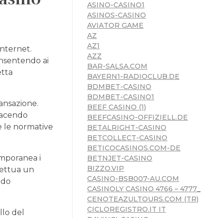
ASINO-CASINO1
ASINOS-CASINO
AVIATOR GAME
AZ
AZ1
internet.
AZZ
nsentendo ai
BAR-SALSA.COM
etta
BAYERN1-RADIOCLUB.DE
BDMBET-CASINO
BDMBET-CASINO1
ransazione.
BEEF CASINO (1)
 facendo
BEEFCASINO-OFFIZIELL.DE
e le normative
BETALRIGHT-CASINO
BETCOLLECT-CASINO
BETICOCASINOS.COM-DE
emporanea i
BETNJET-CASINO
BIZZO.VIP
ffettua un
CASINO-BSB007-AU.COM
ndo
CASINOLY CASINO 4766 – 4777_
CENOTEAZULTOURS.COM (TR)
CICLOREGISTRO.IT IT
llo del