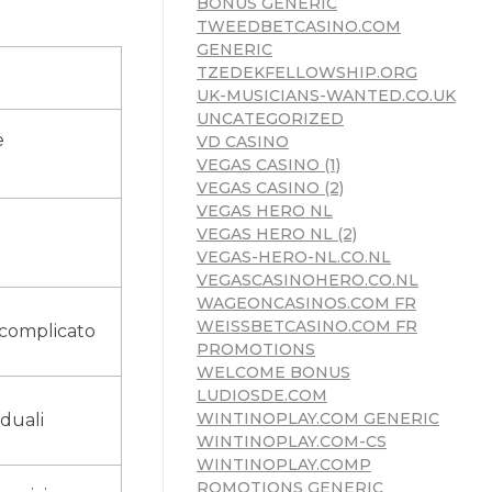
BONUS GENERIC
TWEEDBETCASINO.COM
GENERIC
TZEDEKFELLOWSHIP.ORG
UK-MUSICIANS-WANTED.CO.UK
UNCATEGORIZED
e
VD CASINO
VEGAS CASINO (1)
VEGAS CASINO (2)
VEGAS HERO NL
VEGAS HERO NL (2)
VEGAS-HERO-NL.CO.NL
VEGASCASINOHERO.CO.NL
WAGEONCASINOS.COM FR
WEISSBETCASINO.COM FR
o complicato
PROMOTIONS
WELCOME BONUS
LUDIOSDE.COM
WINTINOPLAY.COM GENERIC
iduali
WINTINOPLAY.COM-CS
WINTINOPLAY.COMP
ROMOTIONS GENERIC