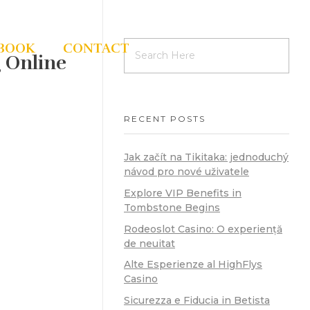
 BOOK
CONTACT
g Online
RECENT POSTS
Jak začít na Tikitaka: jednoduchý
návod pro nové uživatele
Explore VIP Benefits in
Tombstone Begins
Rodeoslot Casino: O experiență
de neuitat
Alte Esperienze al HighFlys
Casino
Sicurezza e Fiducia in Betista