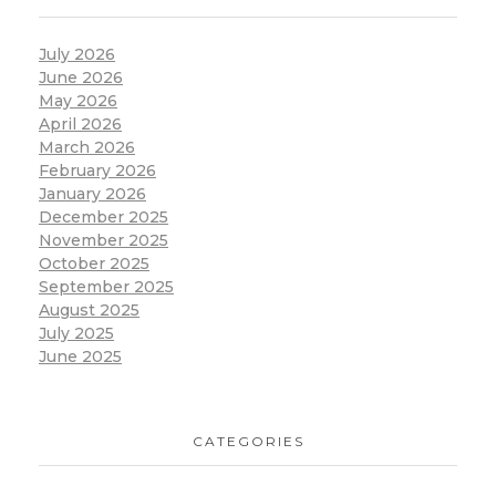
July 2026
June 2026
May 2026
April 2026
March 2026
February 2026
January 2026
December 2025
November 2025
October 2025
September 2025
August 2025
July 2025
June 2025
CATEGORIES