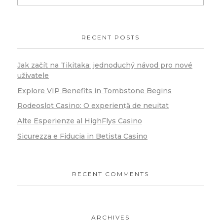
RECENT POSTS
Jak začít na Tikitaka: jednoduchý návod pro nové
uživatele
Explore VIP Benefits in Tombstone Begins
Rodeoslot Casino: O experiență de neuitat
Alte Esperienze al HighFlys Casino
Sicurezza e Fiducia in Betista Casino
RECENT COMMENTS
ARCHIVES