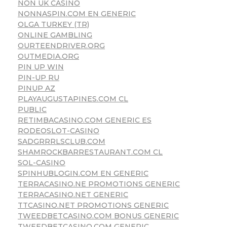
NON UK CASINO
NONNASPIN.COM EN GENERIC
OLGA TURKEY (TR)
ONLINE GAMBLING
OURTEENDRIVER.ORG
OUTMEDIA.ORG
PIN UP WIN
PIN-UP RU
PINUP AZ
PLAYAUGUSTAPINES.COM CL
PUBLIC
RETIMBACASINO.COM GENERIC ES
RODEOSLOT-CASINO
SADGRRRLSCLUB.COM
SHAMROCKBARRESTAURANT.COM CL
SOL-CASINO
SPINHUBLOGIN.COM EN GENERIC
TERRACASINO.NE PROMOTIONS GENERIC
TERRACASINO.NET GENERIC
TTCASINO.NET PROMOTIONS GENERIC
TWEEDBETCASINO.COM BONUS GENERIC
TWEEDBETCASINO.COM GENERIC