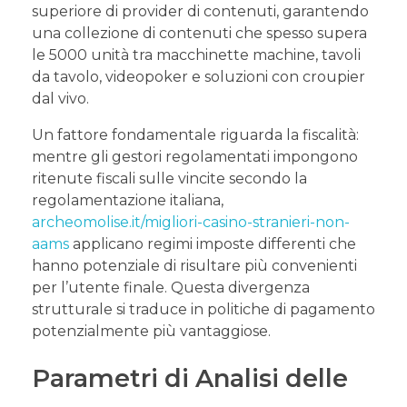
superiore di provider di contenuti, garantendo
una collezione di contenuti che spesso supera
le 5000 unità tra macchinette machine, tavoli
da tavolo, videopoker e soluzioni con croupier
dal vivo.
Un fattore fondamentale riguarda la fiscalità:
mentre gli gestori regolamentati impongono
ritenute fiscali sulle vincite secondo la
regolamentazione italiana,
archeomolise.it/migliori-casino-stranieri-non-
aams
applicano regimi imposte differenti che
hanno potenziale di risultare più convenienti
per l’utente finale. Questa divergenza
strutturale si traduce in politiche di pagamento
potenzialmente più vantaggiose.
Parametri di Analisi delle