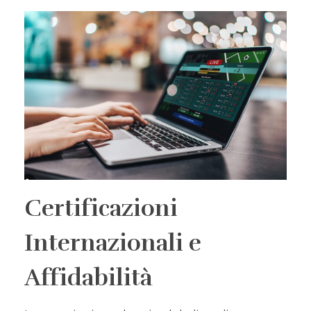
Certificazioni
Internazionali e
Affidabilità