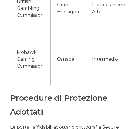
British
Gran
Particolarment
Gambling
Bretagna
Alto
Commission
Mohawk
Gaming
Canada
Intermedio
Commission
Procedure di Protezione
Adottati
Le portali affidabili adottano crittografia Secure