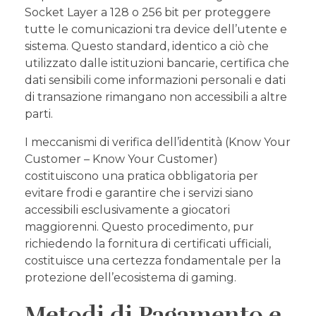
Socket Layer a 128 o 256 bit per proteggere
tutte le comunicazioni tra device dell’utente e
sistema. Questo standard, identico a ciò che
utilizzato dalle istituzioni bancarie, certifica che
dati sensibili come informazioni personali e dati
di transazione rimangano non accessibili a altre
parti.
I meccanismi di verifica dell’identità (Know Your
Customer – Know Your Customer)
costituiscono una pratica obbligatoria per
evitare frodi e garantire che i servizi siano
accessibili esclusivamente a giocatori
maggiorenni. Questo procedimento, pur
richiedendo la fornitura di certificati ufficiali,
costituisce una certezza fondamentale per la
protezione dell’ecosistema di gaming.
Metodi di Pagamento e