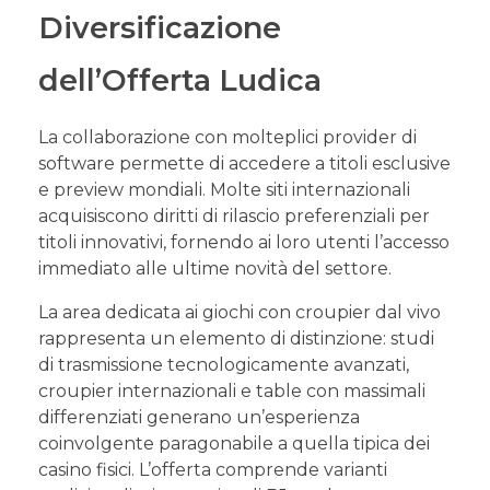
Diversificazione
dell’Offerta Ludica
La collaborazione con molteplici provider di
software permette di accedere a titoli esclusive
e preview mondiali. Molte siti internazionali
acquisiscono diritti di rilascio preferenziali per
titoli innovativi, fornendo ai loro utenti l’accesso
immediato alle ultime novità del settore.
La area dedicata ai giochi con croupier dal vivo
rappresenta un elemento di distinzione: studi
di trasmissione tecnologicamente avanzati,
croupier internazionali e table con massimali
differenziati generano un’esperienza
coinvolgente paragonabile a quella tipica dei
casino fisici. L’offerta comprende varianti