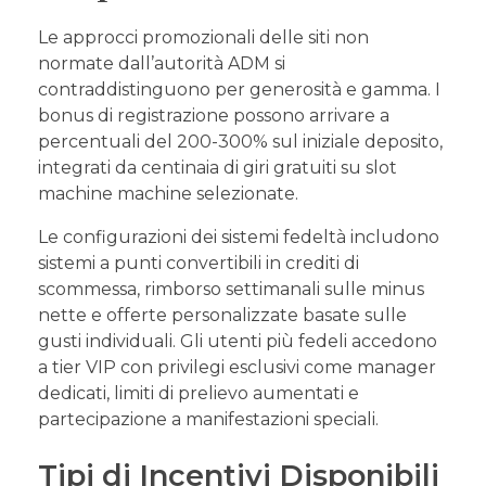
Le approcci promozionali delle siti non
normate dall’autorità ADM si
contraddistinguono per generosità e gamma. I
bonus di registrazione possono arrivare a
percentuali del 200-300% sul iniziale deposito,
integrati da centinaia di giri gratuiti su slot
machine machine selezionate.
Le configurazioni dei sistemi fedeltà includono
sistemi a punti convertibili in crediti di
scommessa, rimborso settimanali sulle minus
nette e offerte personalizzate basate sulle
gusti individuali. Gli utenti più fedeli accedono
a tier VIP con privilegi esclusivi come manager
dedicati, limiti di prelievo aumentati e
partecipazione a manifestazioni speciali.
Tipi di Incentivi Disponibili