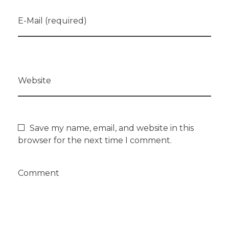
E-Mail (required)
Website
Save my name, email, and website in this
browser for the next time I comment.
Comment