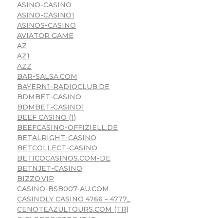
ASINO-CASINO
ASINO-CASINO1
ASINOS-CASINO
AVIATOR GAME
AZ
AZ1
AZZ
BAR-SALSA.COM
BAYERN1-RADIOCLUB.DE
BDMBET-CASINO
BDMBET-CASINO1
BEEF CASINO (1)
BEEFCASINO-OFFIZIELL.DE
BETALRIGHT-CASINO
BETCOLLECT-CASINO
BETICOCASINOS.COM-DE
BETNJET-CASINO
BIZZO.VIP
CASINO-BSB007-AU.COM
CASINOLY CASINO 4766 – 4777_
CENOTEAZULTOURS.COM (TR)