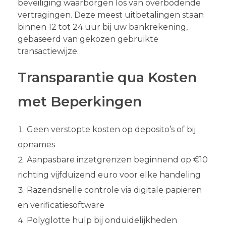
beveiliging waarborgen los van overbodende
vertragingen. Deze meest uitbetalingen staan
binnen 12 tot 24 uur bij uw bankrekening,
gebaseerd van gekozen gebruikte
transactiewijze.
Transparantie qua Kosten
met Beperkingen
Geen verstopte kosten op deposito’s of bij
opnames
Aanpasbare inzetgrenzen beginnend op €10
richting vijfduizend euro voor elke handeling
Razendsnelle controle via digitale papieren
en verificatiesoftware
Polyglotte hulp bij onduidelijkheden