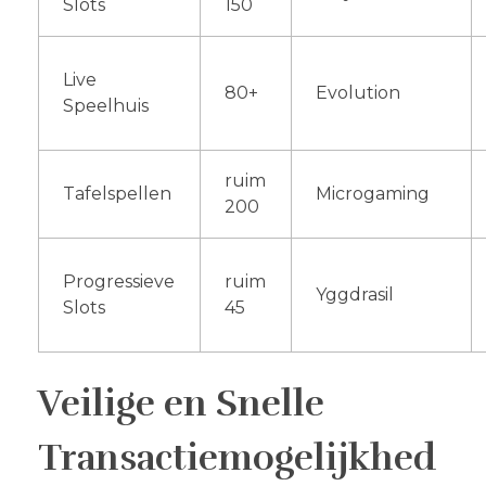
Slots
150
Live
80+
Evolution
Speelhuis
ruim
Tafelspellen
Microgaming
200
Progressieve
ruim
Yggdrasil
Slots
45
Veilige en Snelle
Transactiemogelijkhed