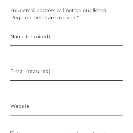
Your email address will not be published.
Required fields are marked *
Name (required)
E-Mail (required)
Website