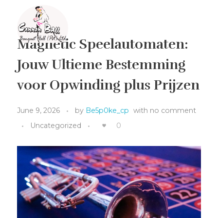
Magnetic Speelautomaten:
Cannon Ball Banquet
Banquet Hall in Gampaha
Jouw Ultieme Bestemming
voor Opwinding plus Prijzen
June 9, 2026
by
Be5p0ke_cp
with
no comment
Uncategorized
0