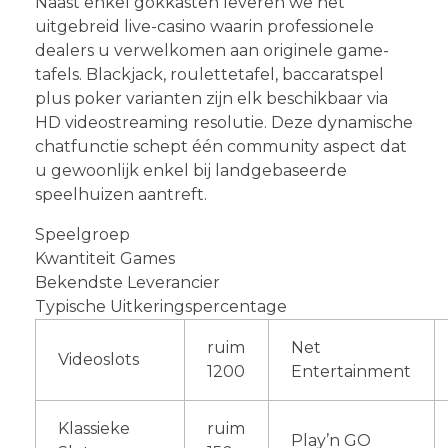
Naast enkel gokkasten leveren we het
uitgebreid live-casino waarin professionele
dealers u verwelkomen aan originele game-
tafels. Blackjack, roulettetafel, baccaratspel
plus poker varianten zijn elk beschikbaar via
HD videostreaming resolutie. Deze dynamische
chatfunctie schept één community aspect dat
u gewoonlijk enkel bij landgebaseerde
speelhuizen aantreft.
Speelgroep
Kwantiteit Games
Bekendste Leverancier
Typische Uitkeringspercentage
ruim
Net
Videoslots
1200
Entertainment
Klassieke
ruim
Play’n GO