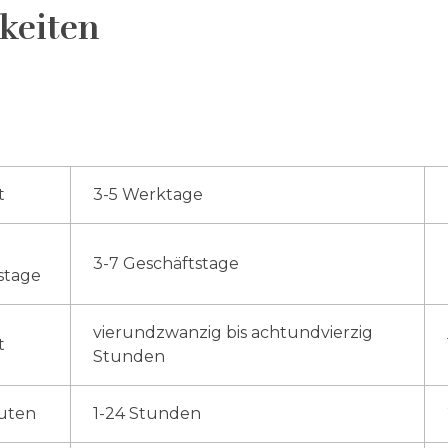
hkeiten
t
3-5 Werktage
3-7 Geschäftstage
stage
vierundzwanzig bis achtundvierzig
t
Stunden
nuten
1-24 Stunden