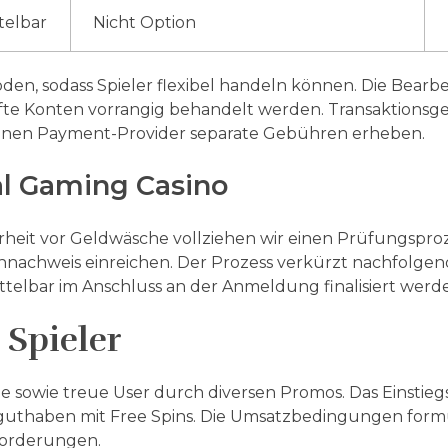
telbar
Nicht Option
en, sodass Spieler flexibel handeln können. Die Bearb
üfte Konten vorrangig behandelt werden. Transaktions
 können Payment-Provider separate Gebühren erheben.
al Gaming Casino
rheit vor Geldwäsche vollziehen wir einen Prüfungsproz
nnachweis einreichen. Der Prozess verkürzt nachfolge
telbar im Anschluss an der Anmeldung finalisiert werd
 Spieler
e sowie treue User durch diversen Promos. Das Einstieg
guthaben mit Free Spins. Die Umsatzbedingungen formu
nforderungen.