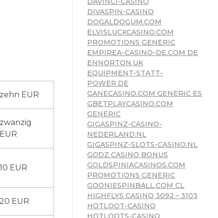
DAVINCI-CASINO
DIVASPIN-CASINO
DOGALDOGUM.COM
ELVISLUCKCASINO.COM
PROMOTIONS GENERIC
EMPIREA-CASINO-DE.COM DE
ENNORTON.UK
EQUIPMENT-STATT-
POWER.DE
GANECASINO.COM GENERIC ES
zehn EUR
GBETPLAYCASINO.COM
GENERIC
zwanzig
GIGASPINZ-CASINO-
EUR
NEDERLAND.NL
GIGASPINZ-SLOTS-CASINO.NL
GODZ CASINO BONUS
GOLDSPINIACASINOS.COM
10 EUR
PROMOTIONS GENERIC
GOONIESPINBALL.COM CL
HIGHFLYS CASINO 3092 – 3103
20 EUR
HOTLOOT-CASINO
HOTLOOTS-CASINO