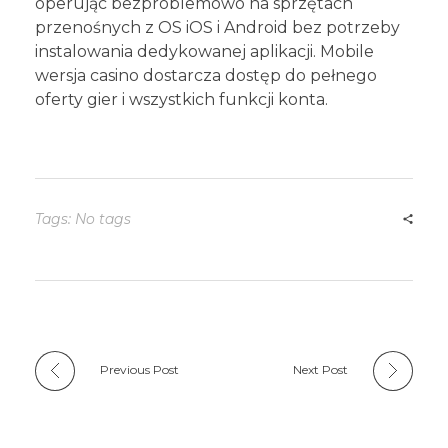
operując bezproblemowo na sprzętach
przenośnych z OS iOS i Android bez potrzeby
instalowania dedykowanej aplikacji. Mobile
wersja casino dostarcza dostęp do pełnego
oferty gier i wszystkich funkcji konta.
Tags: No tags
Previous Post
Next Post