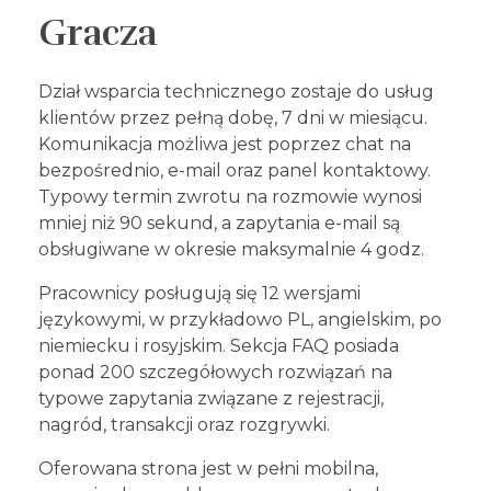
Gracza
Dział wsparcia technicznego zostaje do usług
klientów przez pełną dobę, 7 dni w miesiącu.
Komunikacja możliwa jest poprzez chat na
bezpośrednio, e-mail oraz panel kontaktowy.
Typowy termin zwrotu na rozmowie wynosi
mniej niż 90 sekund, a zapytania e-mail są
obsługiwane w okresie maksymalnie 4 godz.
Pracownicy posługują się 12 wersjami
językowymi, w przykładowo PL, angielskim, po
niemiecku i rosyjskim. Sekcja FAQ posiada
ponad 200 szczegółowych rozwiązań na
typowe zapytania związane z rejestracji,
nagród, transakcji oraz rozgrywki.
Oferowana strona jest w pełni mobilna,