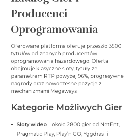
Producenci
Oprogramowania
Oferowane platforma oferuje przeszło 3500
tytułów od znanych producentów
oprogramowania hazardowego. Oferta
obejmuje klasyczne sloty, tytuły ze
parametrem RTP powyżej 96%, progresywne
nagrody oraz nowoczesne pozycje z
mechanizmami Megaways.
Kategorie Możliwych Gier
Sloty wideo
– około 2800 gier od NetEnt,
Pragmatic Play, Play’n GO, Yggdrasil i