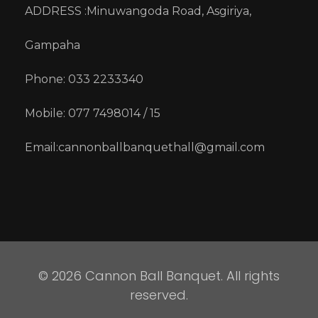
ADDRESS :Minuwangoda Road, Asgiriya,
Gampaha
Phone: 033 2233340
Mobile: 077 7498014 / 15
Email:
cannonballbanquethall@gmail.com
© 2026 Cannon Ball Banquet. All rights
reserved.