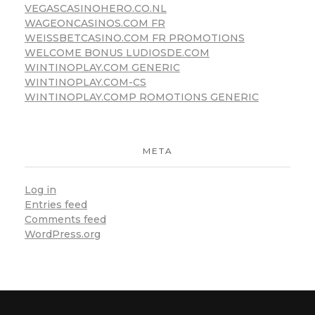
VEGASCASINOHERO.CO.NL
WAGEONCASINOS.COM FR
WEISSBETCASINO.COM FR PROMOTIONS
WELCOME BONUS LUDIOSDE.COM
WINTINOPLAY.COM GENERIC
WINTINOPLAY.COM-CS
WINTINOPLAY.COMP ROMOTIONS GENERIC
META
Log in
Entries feed
Comments feed
WordPress.org