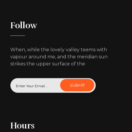
Follow
When, while the lovely valley teems with
vapour around me, and the meridian sun
strikes the upper surface of the
Hours