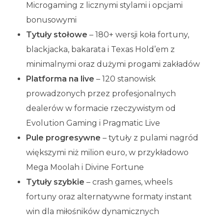
Microgaming z licznymi stylami i opcjami
bonusowymi
Tytuły stołowe
– 180+ wersji koła fortuny,
blackjacka, bakarata i Texas Hold’em z
minimalnymi oraz dużymi progami zakładów
Platforma na live
– 120 stanowisk
prowadzonych przez profesjonalnych
dealerów w formacie rzeczywistym od
Evolution Gaming i Pragmatic Live
Pule progresywne
– tytuły z pulami nagród
większymi niż milion euro, w przykładowo
Mega Moolah i Divine Fortune
Tytuły szybkie
– crash games, wheels
fortuny oraz alternatywne formaty instant
win dla miłośników dynamicznych