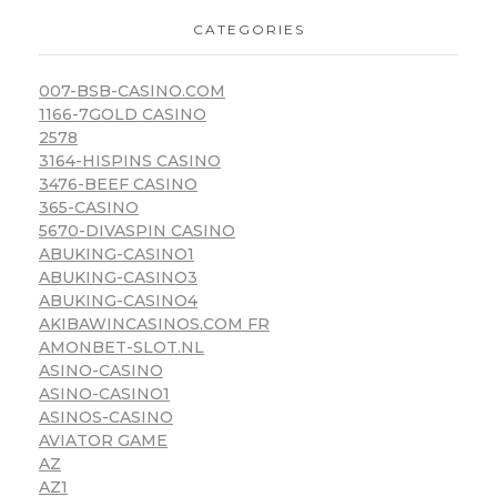
CATEGORIES
007-BSB-CASINO.COM
1166-7GOLD CASINO
2578
3164-HISPINS CASINO
3476-BEEF CASINO
365-CASINO
5670-DIVASPIN CASINO
ABUKING-CASINO1
ABUKING-CASINO3
ABUKING-CASINO4
AKIBAWINCASINOS.COM FR
AMONBET-SLOT.NL
ASINO-CASINO
ASINO-CASINO1
ASINOS-CASINO
AVIATOR GAME
AZ
AZ1