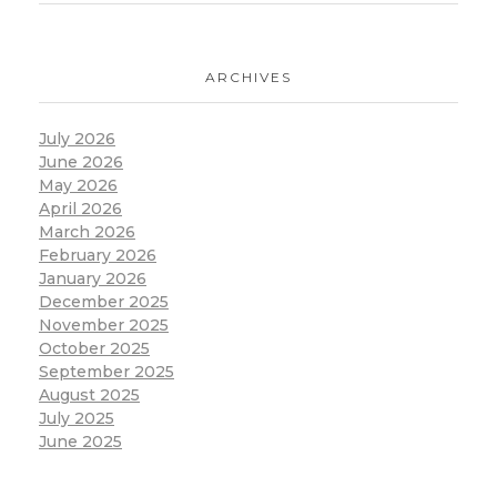
ARCHIVES
July 2026
June 2026
May 2026
April 2026
March 2026
February 2026
January 2026
December 2025
November 2025
October 2025
September 2025
August 2025
July 2025
June 2025