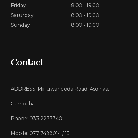
Friday:
8.00 - 19.00
Saturday:
8.00 - 19.00
Sunday
8.00 - 19.00
Contact
ADDRESS :Minuwangoda Road, Asgiriya,
Gampaha
Phone: 033 2233340
Mobile: 077 7498014 / 15