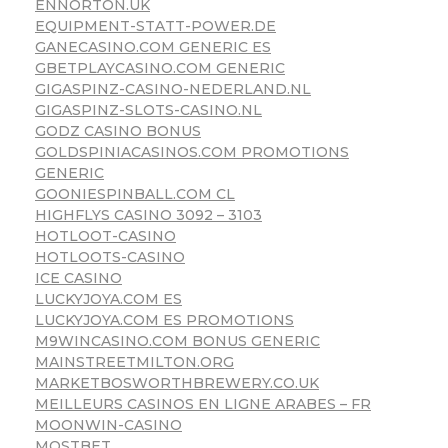
ENNORTON.UK
EQUIPMENT-STATT-POWER.DE
GANECASINO.COM GENERIC ES
GBETPLAYCASINO.COM GENERIC
GIGASPINZ-CASINO-NEDERLAND.NL
GIGASPINZ-SLOTS-CASINO.NL
GODZ CASINO BONUS
GOLDSPINIACASINOS.COM PROMOTIONS
GENERIC
GOONIESPINBALL.COM CL
HIGHFLYS CASINO 3092 – 3103
HOTLOOT-CASINO
HOTLOOTS-CASINO
ICE CASINO
LUCKYJOYA.COM ES
LUCKYJOYA.COM ES PROMOTIONS
M9WINCASINO.COM BONUS GENERIC
MAINSTREETMILTON.ORG
MARKETBOSWORTHBREWERY.CO.UK
MEILLEURS CASINOS EN LIGNE ARABES – FR
MOONWIN-CASINO
MOSTBET