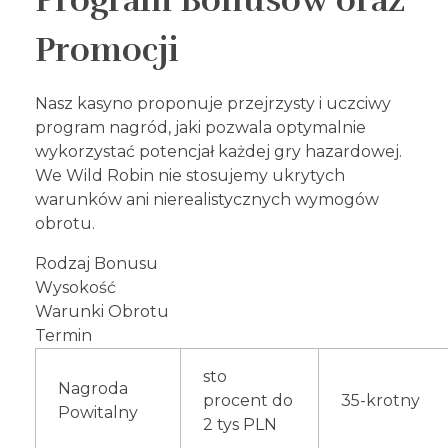
Promocji
Nasz kasyno proponuje przejrzysty i uczciwy
program nagród, jaki pozwala optymalnie
wykorzystać potencjał każdej gry hazardowej.
We Wild Robin nie stosujemy ukrytych
warunków ani nierealistycznych wymogów
obrotu.
Rodzaj Bonusu
Wysokość
Warunki Obrotu
Termin
sto
Nagroda
procent do
35-krotny
Powitalny
2 tys PLN