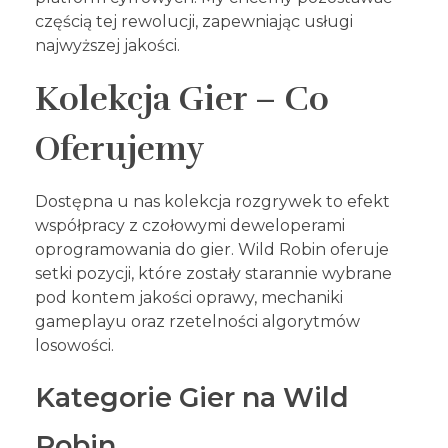
częścią tej rewolucji, zapewniając usługi
najwyższej jakości.
Kolekcja Gier – Co
Oferujemy
Dostępna u nas kolekcja rozgrywek to efekt
współpracy z czołowymi deweloperami
oprogramowania do gier. Wild Robin oferuje
setki pozycji, które zostały starannie wybrane
pod kontem jakości oprawy, mechaniki
gameplayu oraz rzetelności algorytmów
losowości.
Kategorie Gier na Wild
Robin