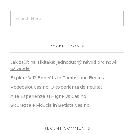
RECENT POSTS
Jak začít na Tikitaka: jednoduchý návod pro nové
uživatele
Explore VIP Benefits in Tombstone Begins
Rodeoslot Casino: O experiență de neuitat
Alte Esperienze al HighFlys Casino
Sicurezza e Fiducia in Betista Casino
RECENT COMMENTS